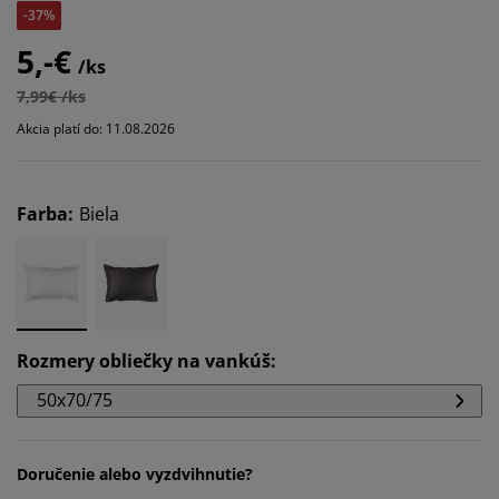
-37%
5,-€
/ks
7,99€ /ks
Akcia platí do: 11.08.2026
Farba
:
Biela
Rozmery obliečky na vankúš
:
50x70/75
Doručenie alebo vyzdvihnutie?