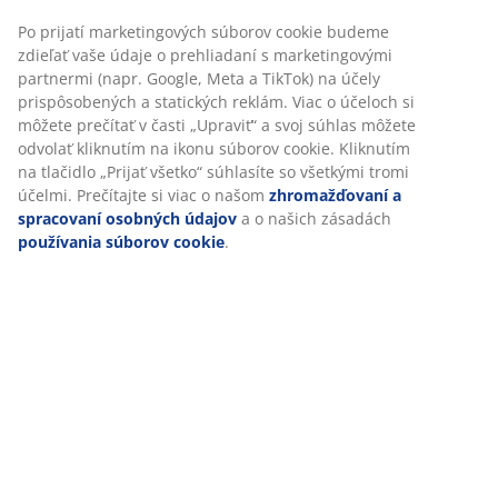
SKU: 1060801
Špecifikácie
Hodnotenia
(
28
)
O značke
Doprava