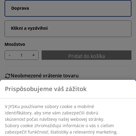
Doprava
Klikni a vyzdvihni
Množstvo
-
+
Pridať do košíka
Neobmezené vrátenie tovaru
Bez časového limitu - tovar vrátite v ktorejkoľvek
predajni JYSK
Garancia ceny
30-dňová garancia ceny na všetky výrobky
Flexibilné možnosti doručenia
Rýchle a jednoduché doručenie podľa vášho výberu