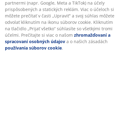
Hodnotenia
(
3
)
Doprava
Prispôsobujeme váš zážitok
V JYSKu používame súbory cookie a mobilné identifikátory, aby
zabezpečili dobrú skúsenosť počas návštevy našej webovej strá