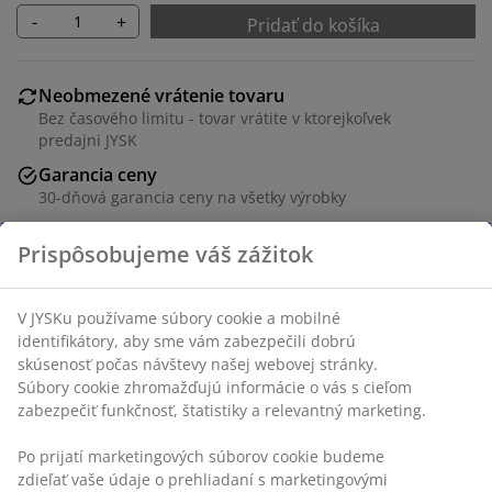
-
+
Pridať do košíka
Neobmezené vrátenie tovaru
Bez časového limitu - tovar vrátite v ktorejkoľvek
predajni JYSK
Garancia ceny
30-dňová garancia ceny na všetky výrobky
Flexibilné možnosti doručenia
Rýchle a jednoduché doručenie podľa vášho výberu
SKU: 7384870
Špecifikácie