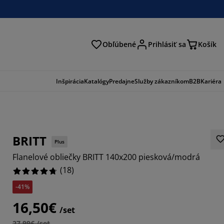
Obľúbené
Prihlásiť sa
Košík
ať
Inšpirácia
Katalógy
Predajne
Služby zákazníkom
B2B
Kariéra
BRITT
Plus
Flanelové obliečky BRITT 140x200 piesková/modrá
(
18
)
-41%
3334%
16,50€
/set
1111%
27,99€ /set