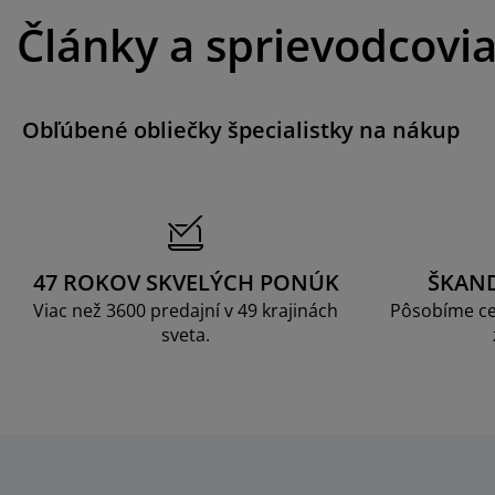
Články a sprievodcovi
Obľúbené obliečky špecialistky na nákup
47 ROKOV SKVELÝCH PONÚK
ŠKAN
Viac než 3600 predajní v 49 krajinách
Pôsobíme ce
sveta.