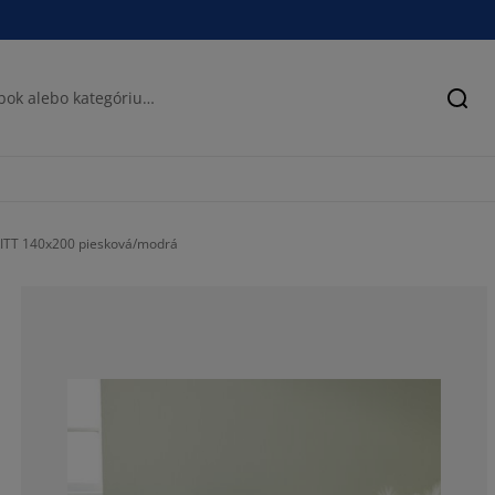
Hľad
BRITT 140x200 piesková/modrá
83.3333333333
11.1111111111