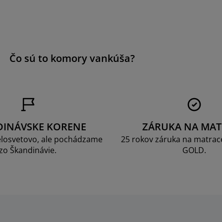
a
Čo sú to komory vankúša?
DINÁVSKE KORENE
ZÁRUKA NA MAT
losvetovo, ale pochádzame
25 rokov záruka na matrace
zo Škandinávie.
GOLD.