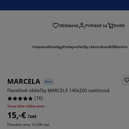
Obľúbené
Prihlásiť sa
Košík
ať
Inšpirácia
Katalógy
Predajne
Služby zákazníkom
B2B
Kariéra
MARCELA
Basic
Flanelové obliečky MARCELA 140x200 svetlosivá
(
16
)
Teraz ešte nižšia cena
15,-€
/set
Pôvodná cena: 16,50€ /set