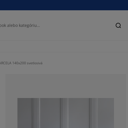
Hľad
MARCELA 140x200 svetlosivá
87.5%
6.25%