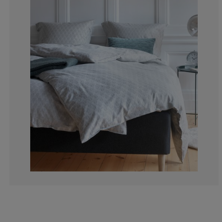
0%
0%
6.25%