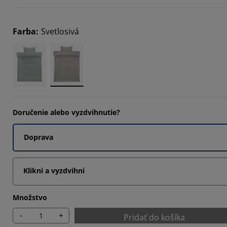
Farba
:
Svetlosivá
Doručenie alebo vyzdvihnutie?
Doprava
Klikni a vyzdvihni
Množstvo
-
+
Pridať do košíka