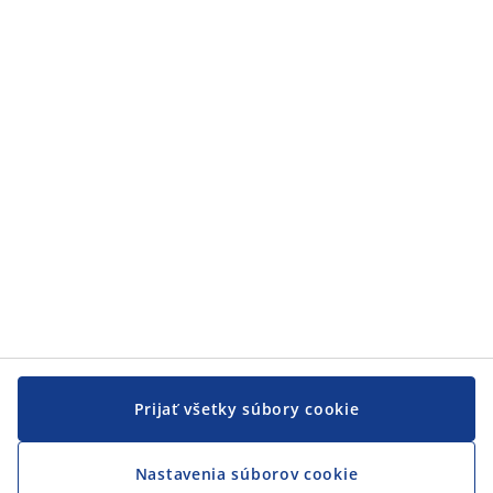
Zákaznícky servis
Zákaznícky servis
JYSK
JYSK
CENTRÁLA
Sledovať JYSK