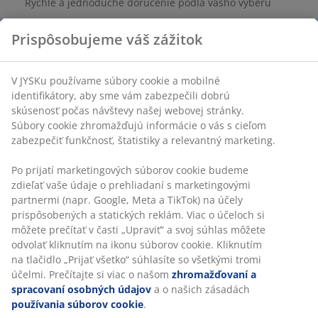
Rýchle a jednoduché doručenie podľa vášho výberu
SKU: 1851670
Špecifikácie
Prispôsobujeme váš zážitok
Hodnotenia
V JYSKu používame súbory cookie a mobilné identifikátory, aby
(
1
)
sme vám zabezpečili dobrú skúsenosť počas návštevy našej
webovej stránky. Súbory cookie zhromažďujú informácie o vás
s cieľom zabezpečiť funkčnosť, štatistiky a relevantný
marketing.
Doprava
Po prijatí marketingových súborov cookie budeme zdieľať vaše
údaje o prehliadaní s marketingovými partnermi (napr. Google,
Meta a TikTok) na účely prispôsobených a statických reklám.