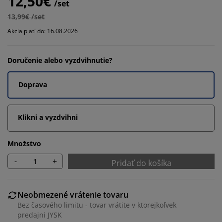
12,50€
/set
13,99€ /set
Akcia platí do: 16.08.2026
Doručenie alebo vyzdvihnutie?
Doprava
Klikni a vyzdvihni
Množstvo
-
+
Pridať do košíka
Neobmezené vrátenie tovaru
Bez časového limitu - tovar vrátite v ktorejkoľvek
predajni JYSK