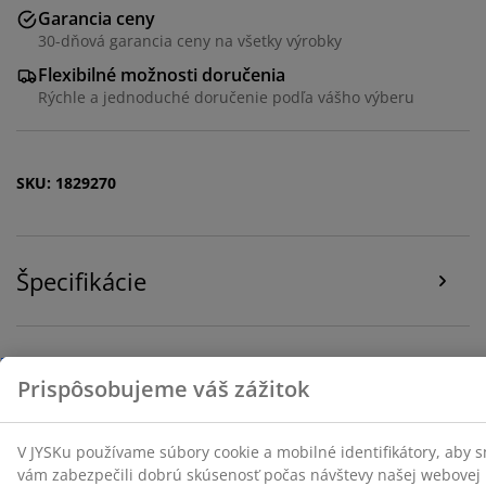
Garancia ceny
30-dňová garancia ceny na všetky výrobky
Flexibilné možnosti doručenia
Prispôsobujeme váš zážitok
Rýchle a jednoduché doručenie podľa vášho výberu
V JYSKu používame súbory cookie a mobilné
identifikátory, aby sme vám zabezpečili dobrú
SKU: 1829270
skúsenosť počas návštevy našej webovej stránky.
Súbory cookie zhromažďujú informácie o vás s cieľom
zabezpečiť funkčnosť, štatistiky a relevantný marketing.
Špecifikácie
Po prijatí marketingových súborov cookie budeme
zdieľať vaše údaje o prehliadaní s marketingovými
partnermi (napr. Google, Meta a TikTok) na účely
prispôsobených a statických reklám. Viac o účeloch si
Hodnotenia
môžete prečítať v časti „Upraviť“ a svoj súhlas môžete
(
39
)
odvolať kliknutím na ikonu súborov cookie. Kliknutím
na tlačidlo „Prijať všetko“ súhlasíte so všetkými tromi
účelmi. Prečítajte si viac o našom
zhromažďovaní a
spracovaní osobných údajov
a o našich zásadách