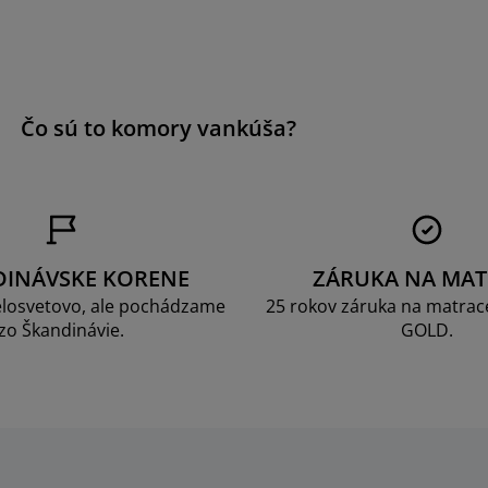
a
Čo sú to komory vankúša?
DINÁVSKE KORENE
ZÁRUKA NA MAT
losvetovo, ale pochádzame
25 rokov záruka na matrace
zo Škandinávie.
GOLD.