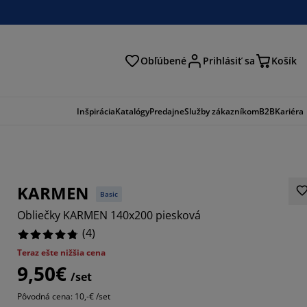
Obľúbené
Prihlásiť sa
Košík
ať
Inšpirácia
Katalógy
Predajne
Služby zákazníkom
B2B
Kariéra
KARMEN
Basic
Obliečky KARMEN 140x200 piesková
(
4
)
Teraz ešte nižšia cena
9,50€
/set
Pôvodná cena: 10,-€ /set