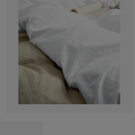
0%
0%
0%