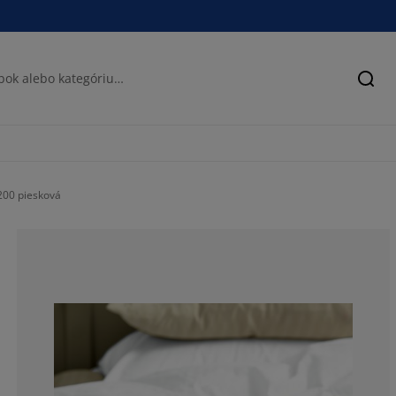
Hľad
00 piesková
75%
25%