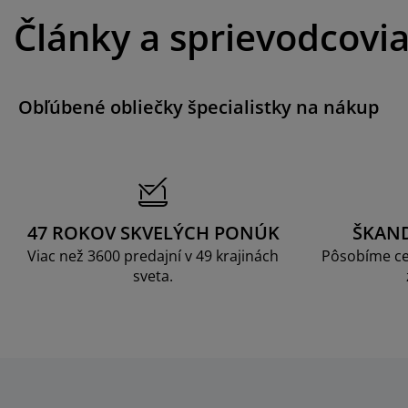
Články a sprievodcovi
Obľúbené obliečky špecialistky na nákup
47 ROKOV SKVELÝCH PONÚK
ŠKAN
Viac než 3600 predajní v 49 krajinách
Pôsobíme ce
sveta.