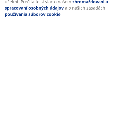
Google, Meta a TikTok) na účely prispôsobených a statických
reklám. Viac o účeloch si môžete prečítať v časti „Upraviť“ a
O značke
svoj súhlas môžete odvolať kliknutím na ikonu súborov
cookie. Kliknutím na tlačidlo „Prijať všetko“ súhlasíte so
všetkými tromi účelmi. Prečítajte si viac o našom
zhromažďovaní a spracovaní osobných údajov
a o našich
Doprava
zásadách
používania súborov cookie
.