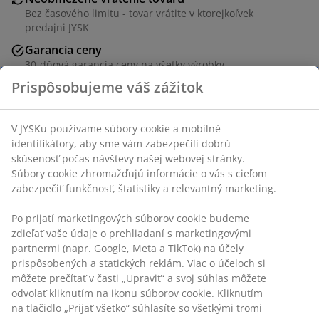
Bez časového limitu - tovar vrátite v ktorejkoľvek
predajni JYSK
Garancia ceny
30-dňová garancia ceny na všetky výrobky
Flexibilné možnosti doručenia
Rýchle a jednoduché doručenie podľa vášho výberu
SKU: 1808170
Prispôsobujeme váš zážitok
V JYSKu používame súbory cookie a mobilné identifikátory,
Špecifikácie
aby sme vám zabezpečili dobrú skúsenosť počas návštevy
našej webovej stránky. Súbory cookie zhromažďujú
informácie o vás s cieľom zabezpečiť funkčnosť, štatistiky a
relevantný marketing.
Hodnotenia
Po prijatí marketingových súborov cookie budeme zdieľať
(
10
)
vaše údaje o prehliadaní s marketingovými partnermi (napr.