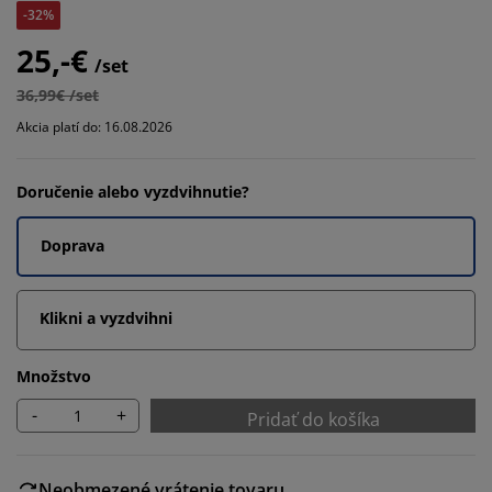
-32%
25,-€
/set
36,99€ /set
Akcia platí do: 16.08.2026
Doručenie alebo vyzdvihnutie?
Doprava
Klikni a vyzdvihni
Množstvo
-
+
Pridať do košíka
Neobmezené vrátenie tovaru