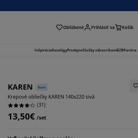
Obľúbené
Prihlásiť sa
Košík
ať
Inšpirácia
Katalógy
Predajne
Služby zákazníkom
B2B
Kariéra
KAREN
Basic
Krepové obliečky KAREN 140x220 sivá
(
31
)
13,50€
/set
7096%
871%