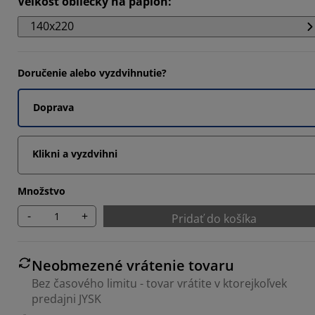
Veľkosť obliečky na paplón
:
871%
140x220
2903%
871%
Doručenie alebo vyzdvihnutie?
Doprava
Klikni a vyzdvihni
Množstvo
-
+
Pridať do košíka
Neobmezené vrátenie tovaru
Bez časového limitu - tovar vrátite v ktorejkoľvek
predajni JYSK