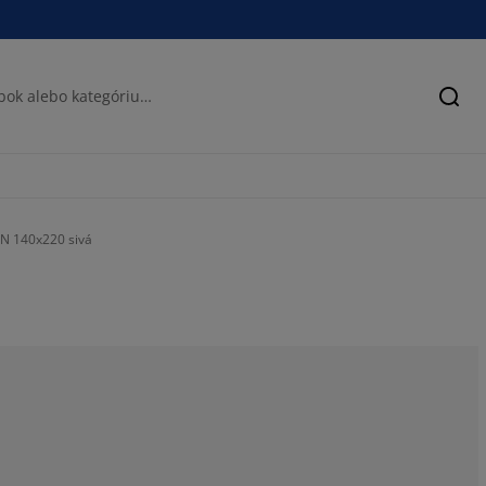
Hľad
EN 140x220 sivá
67.7419354838
9.67741935483