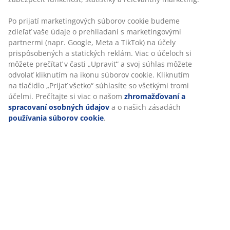
SKU: 1448758
Špecifikácie
Hodnotenia
(
27
)
O značke
Doprava