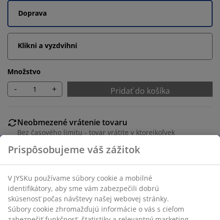
Doprava
Klikni a vyzdvihni
Množstvo
-
+
Pridať do košíka
Neobmezené vrátenie tovaru
Bez časového limitu - tovar vrátite v ktorejkoľvek
predajni JYSK
Garancia ceny
30-dňová garancia ceny na všetky výrobky
Flexibilné možnosti doručenia
Rýchle a jednoduché doručenie podľa vášho výberu