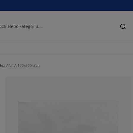
Hľad
hta ANITA 160x200 biela
68.66791744840
13.88367729831