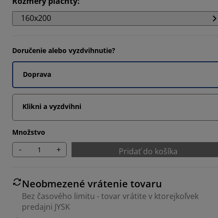
Rozmery plachty
:
8425%
160x200
8798%
7581%
Doručenie alebo vyzdvihnutie?
Doprava
Klikni a vyzdvihni
Množstvo
-
+
Pridať do košíka
Neobmezené vrátenie tovaru
Bez časového limitu - tovar vrátite v ktorejkoľvek
predajni JYSK