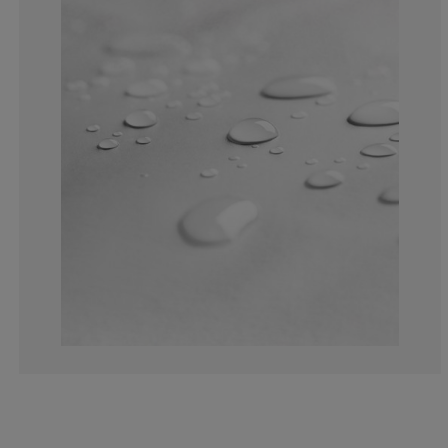
3.939962476547
3.001876172607
10.50656660412