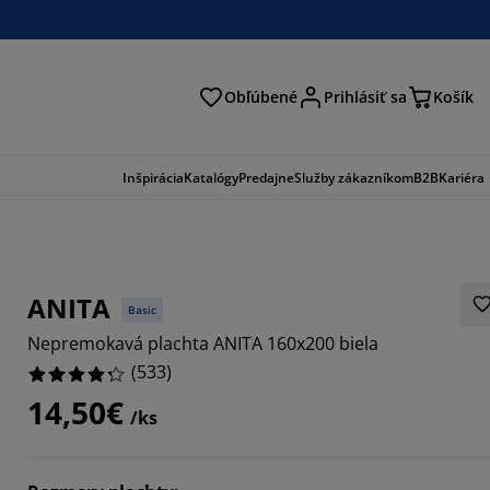
Obľúbené
Prihlásiť sa
Košík
ať
Inšpirácia
Katalógy
Predajne
Služby zákazníkom
B2B
Kariéra
ANITA
Basic
Nepremokavá plachta ANITA 160x200 biela
(
533
)
14,50€
/ks
526%
1445%