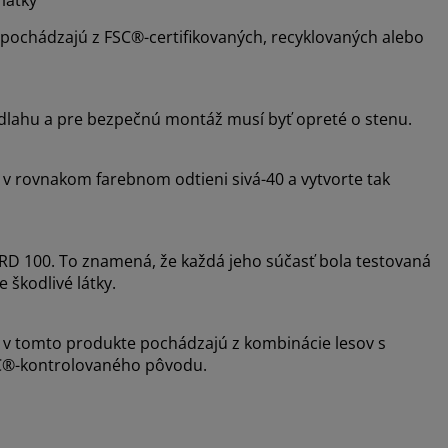
 pochádzajú z FSC®-certifikovaných, recyklovaných alebo
odlahu a pre bezpečnú montáž musí byť opreté o stenu.
 v rovnakom farebnom odtieni sivá-40 a vytvorte tak
D 100. To znamená, že každá jeho súčasť bola testovaná
 škodlivé látky.
 v tomto produkte pochádzajú z kombinácie lesov s
SC®-kontrolovaného pôvodu.