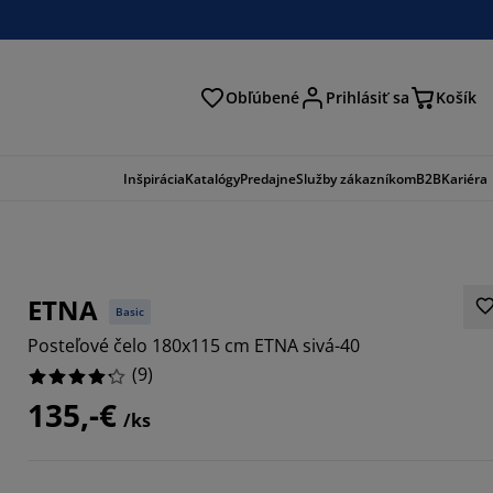
Obľúbené
Prihlásiť sa
Košík
ať
Inšpirácia
Katalógy
Predajne
Služby zákazníkom
B2B
Kariéra
ETNA
Basic
Posteľové čelo 180x115 cm ETNA sivá-40
(
9
)
135,-€
/ks
6666%
1111%