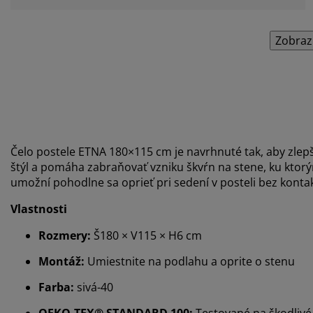
Zobraz
Čelo postele ETNA 180×115 cm je navrhnuté tak, aby zlepš
štýl a pomáha zabraňovať vzniku škvŕn na stene, ku ktorý
umožní pohodlne sa oprieť pri sedení v posteli bez konta
Vlastnosti
Rozmery:
Š180 × V115 × H6 cm
Montáž:
Umiestnite na podlahu a oprite o stenu
Farba:
sivá-40
OEKO-TEX® STANDARD 100:
Testované na škodlivé 