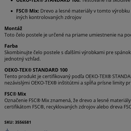
FSC® Mix:
Drevo a lesné materiály v tomto výrobku
iných kontrolovaných zdrojov
Montáž
Toto čelo postele je určené na priame umiestnenie na p
Farba
Skombinujte čelo postele s ďalšími výrobkami pre spánok
jednotný vzhľad.
OEKO-TEX® STANDARD 100
Tento produkt je certifikovaný podľa OEKO-TEX® STANDAR
nezávislými OEKO-TEX® inštitútmi a spĺňa prísne limity pre
FSC® Mix
Označenie FSC® Mix znamená, že drevo a lesné materiály
certifikátom FSC®, recyklovaných zdrojov alebo dreva F
SKU: 3556581