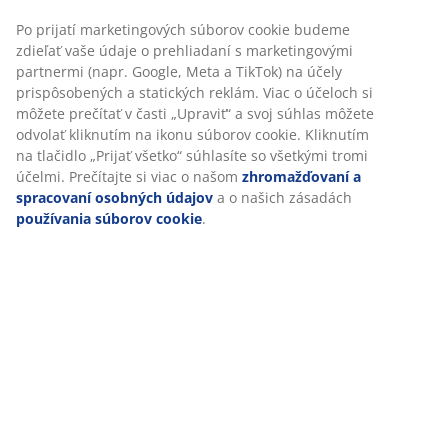
matrace 80/120x200 cm. Vrátane roštu. Bez matraca.
Š208 x V131 x D139 cm
SKU: 3617334
Návod na montáž
Prispôsobujeme váš zážitok
Špecifikácie
V JYSKu používame súbory cookie a mobilné identifikátory, aby 
vám zabezpečili dobrú skúsenosť počas návštevy našej webovej
stránky. Súbory cookie zhromažďujú informácie o vás s cieľom
Hodnotenia
zabezpečiť funkčnosť, štatistiky a relevantný marketing.
(
145
)
Po prijatí marketingových súborov cookie budeme zdieľať vaše ú
o prehliadaní s marketingovými partnermi (napr. Google, Meta a
TikTok) na účely prispôsobených a statických reklám. Viac o účel
Doprava
si môžete prečítať v časti „Upraviť“ a svoj súhlas môžete odvolať
kliknutím na ikonu súborov cookie. Kliknutím na tlačidlo „Prijať
všetko“ súhlasíte so všetkými tromi účelmi. Prečítajte si viac o 