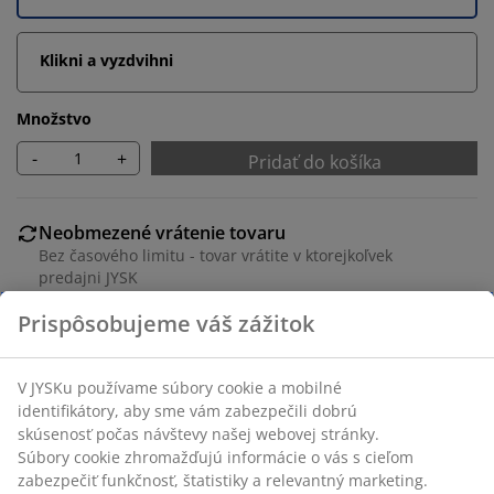
Klikni a vyzdvihni
Množstvo
-
+
Pridať do košíka
Neobmezené vrátenie tovaru
Bez časového limitu - tovar vrátite v ktorejkoľvek
predajni JYSK
Garancia ceny
30-dňová garancia ceny na všetky výrobky
Flexibilné možnosti doručenia
Rýchle a jednoduché doručenie podľa vášho výberu
Masívna borovica. Vhodná na pružinové a penové