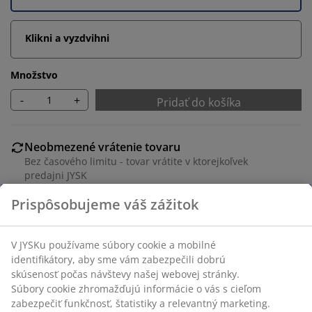
Klikni a vyzdvihni
Množstvo
-
+
Pridať do košíka
Neobmezené vrátenie tovaru
Bez časového limitu - tovar vrátite v ktorejkoľvek
predajni JYSK
Garancia ceny
30-dňová garancia ceny na všetky výrobky
Flexibilné možnosti doručenia
Rýchle a jednoduché doručenie podľa vášho výberu
Masívna borovica. Vhodná pre všetky typy matracov.