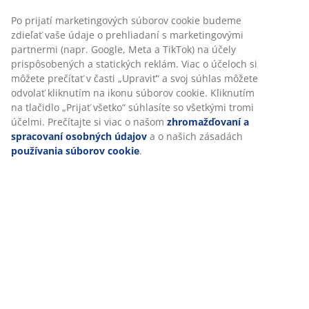
90/140x200 cm. Vrátane roštu. Bez matracov. Š208 x
V131 x H159 cm
SKU: 3617331
Návod na montáž
Prispôsobujeme váš zážitok
V JYSKu používame súbory cookie a mobilné identifikátory, aby 
Špecifikácie
vám zabezpečili dobrú skúsenosť počas návštevy našej webovej
stránky. Súbory cookie zhromažďujú informácie o vás s cieľom
zabezpečiť funkčnosť, štatistiky a relevantný marketing.
Hodnotenia
Po prijatí marketingových súborov cookie budeme zdieľať vaše
(
98
)
údaje o prehliadaní s marketingovými partnermi (napr. Google,
Meta a TikTok) na účely prispôsobených a statických reklám. Via
účeloch si môžete prečítať v časti „Upraviť“ a svoj súhlas môžete
odvolať kliknutím na ikonu súborov cookie. Kliknutím na tlačidlo
Doprava
„Prijať všetko“ súhlasíte so všetkými tromi účelmi. Prečítajte si vi
o našom
zhromažďovaní a spracovaní osobných údajov
a o
našich zásadách
používania súborov cookie
.