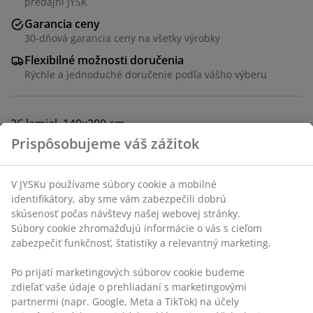
predajni JYSK
Garancia ceny
30-dňová garancia ceny na všetky výrobky
Flexibilné možnosti doručenia
Rýchle a jednoduché doručenie podľa vášho výberu
26 lamiel. 140x200 cm
SKU: 3529757
Návod na montáž
Špecifikácie
Hodnotenia