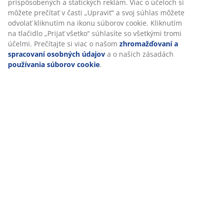
(
397
)
Prispôsobujeme váš zážitok
Doprava
V JYSKu používame súbory cookie a mobilné identifikátory, aby 
vám zabezpečili dobrú skúsenosť počas návštevy našej webovej
stránky. Súbory cookie zhromažďujú informácie o vás s cieľom
zabezpečiť funkčnosť, štatistiky a relevantný marketing.
Po prijatí marketingových súborov cookie budeme zdieľať vaše ú
o prehliadaní s marketingovými partnermi (napr. Google, Meta a
TikTok) na účely prispôsobených a statických reklám. Viac o účel
si môžete prečítať v časti „Upraviť“ a svoj súhlas môžete odvolať
kliknutím na ikonu súborov cookie. Kliknutím na tlačidlo „Prijať
všetko“ súhlasíte so všetkými tromi účelmi. Prečítajte si viac o 
zhromažďovaní a spracovaní osobných údajov
a o našich zása
používania súborov cookie
.