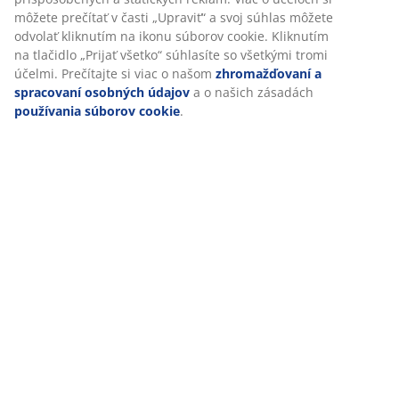
Doprava
Prispôsobujeme váš zážitok
V JYSKu používame súbory cookie a mobilné identifikátory, aby
zabezpečili dobrú skúsenosť počas návštevy našej webovej strán
Súbory cookie zhromažďujú informácie o vás s cieľom zabezpeči
funkčnosť, štatistiky a relevantný marketing.
Po prijatí marketingových súborov cookie budeme zdieľať vaše ú
prehliadaní s marketingovými partnermi (napr. Google, Meta a T
na účely prispôsobených a statických reklám. Viac o účeloch si 
prečítať v časti „Upraviť“ a svoj súhlas môžete odvolať kliknutím
súborov cookie. Kliknutím na tlačidlo „Prijať všetko“ súhlasíte so
tromi účelmi. Prečítajte si viac o našom
zhromažďovaní a sprac
osobných údajov
a o našich zásadách
používania súborov coo