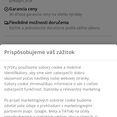
predajni JYSK
Garancia ceny
30-dňová garancia ceny na všetky výrobky
Flexibilné možnosti doručenia
Rýchle a jednoduché doručenie podľa vášho výberu
22 lamiel. 70x200 cm
SKU: 3554116
Špecifikácie
Hodnotenia
(
241
)