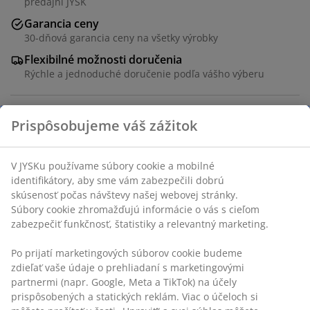
predajni JYSK
Garancia ceny
30-dňová garancia ceny na všetky výrobky
Flexibilné možnosti doručenia
Rýchle a jednoduché doručenie podľa vášho výberu
SKU: 3554123
Špecifikácie
Hodnotenia
(
241
)