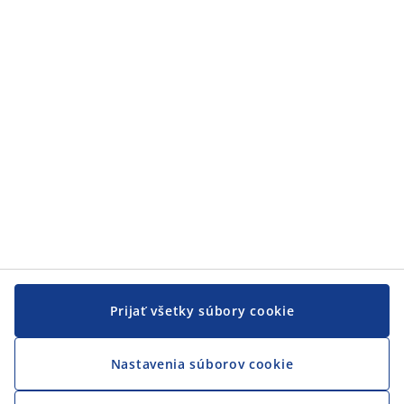
Zákaznícky servis
JYSK
JYSK
CENTRÁLA
Sledovať JYSK