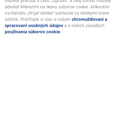
Doprava
Prispôsobujeme váš zážitok
V JYSKu používame súbory cookie a mobilné identifikátory, aby 
vám zabezpečili dobrú skúsenosť počas návštevy našej webovej
stránky. Súbory cookie zhromažďujú informácie o vás s cieľom
zabezpečiť funkčnosť, štatistiky a relevantný marketing.
Po prijatí marketingových súborov cookie budeme zdieľať vaše ú
o prehliadaní s marketingovými partnermi (napr. Google, Meta a
TikTok) na účely prispôsobených a statických reklám. Viac o účel
si môžete prečítať v časti „Upraviť“ a svoj súhlas môžete odvolať
kliknutím na ikonu súborov cookie. Kliknutím na tlačidlo „Prijať
všetko“ súhlasíte so všetkými tromi účelmi. Prečítajte si viac o 
zhromažďovaní a spracovaní osobných údajov
a o našich zása
používania súborov cookie
.