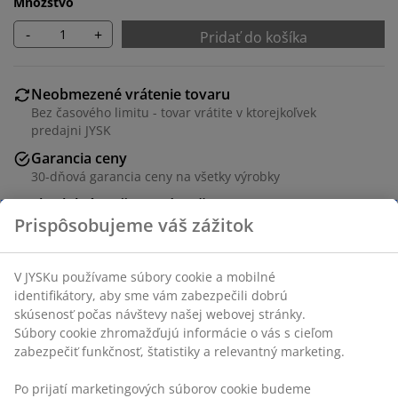
Množstvo
-
+
Pridať do košíka
Neobmezené vrátenie tovaru
Bez časového limitu - tovar vrátite v ktorejkoľvek
predajni JYSK
Garancia ceny
30-dňová garancia ceny na všetky výrobky
Flexibilné možnosti doručenia
Rýchle a jednoduché doručenie podľa vášho výberu
Dekoračná dyha. Š70 x V197 x H29 cm
SKU: 3640339
Návod na montáž