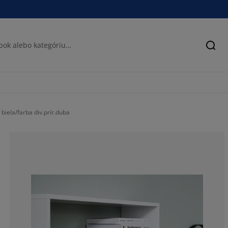
Hľad
biela/farba div.prír.duba
58.6956521739
13.04347826086