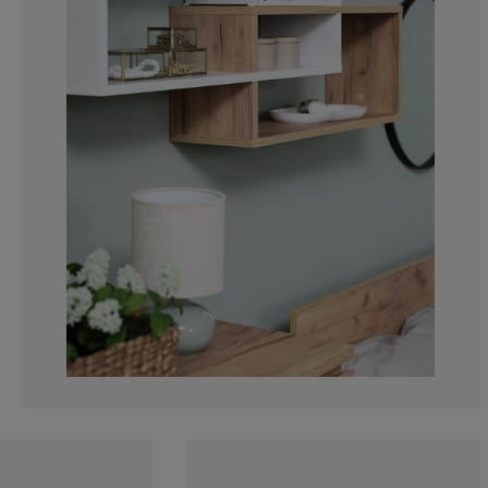
4.347826086956
8.69565217391
15.21739130434