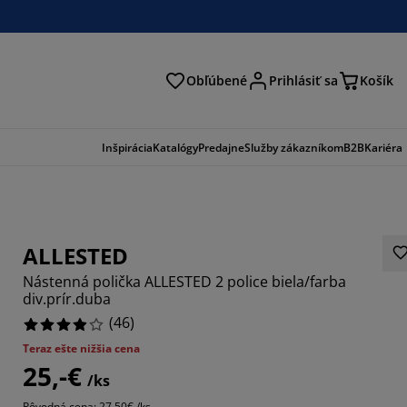
Obľúbené
Prihlásiť sa
Košík
ať
Inšpirácia
Katalógy
Predajne
Služby zákazníkom
B2B
Kariéra
ALLESTED
Nástenná polička ALLESTED 2 police biela/farba
div.prír.duba
(
46
)
Teraz ešte nižšia cena
1305%
25,-€
/ks
9565%
Pôvodná cena: 27,50€ /ks