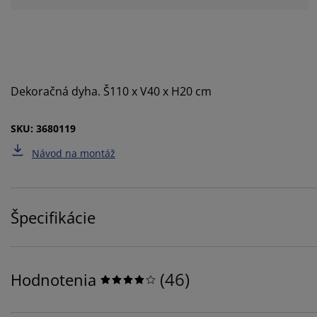
Dekoračná dyha. Š110 x V40 x H20 cm
SKU: 3680119
Návod na montáž
Špecifikácie
(
46
)
Hodnotenia