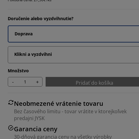
5215%
3043%
Doručenie alebo vyzdvihnutie?
7828%
Doprava
Klikni a vyzdvihni
Množstvo
-
+
Pridať do košíka
Neobmezené vrátenie tovaru
Bez časového limitu - tovar vrátite v ktorejkoľvek
predajni JYSK
Garancia ceny
30-dňová garancia ceny na všetky výrobky