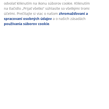
Prispôsobujeme váš zážitok
V JYSKu používame súbory cookie a mobilné identifikátory, aby 
vám zabezpečili dobrú skúsenosť počas návštevy našej webovej
stránky. Súbory cookie zhromažďujú informácie o vás s cieľom
zabezpečiť funkčnosť, štatistiky a relevantný marketing.
Po prijatí marketingových súborov cookie budeme zdieľať vaše ú
o prehliadaní s marketingovými partnermi (napr. Google, Meta a
TikTok) na účely prispôsobených a statických reklám. Viac o účel
si môžete prečítať v časti „Upraviť“ a svoj súhlas môžete odvolať
kliknutím na ikonu súborov cookie. Kliknutím na tlačidlo „Prijať
všetko“ súhlasíte so všetkými tromi účelmi. Prečítajte si viac o 
zhromažďovaní a spracovaní osobných údajov
a o našich zása
používania súborov cookie
.