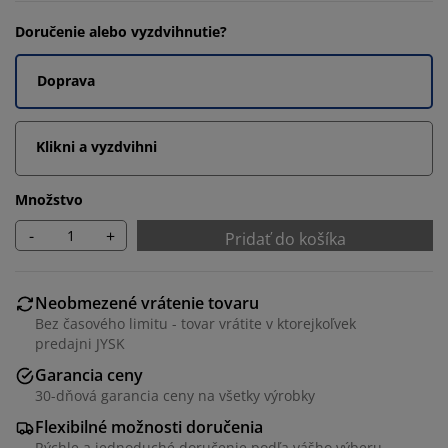
Doručenie alebo vyzdvihnutie?
Doprava
Klikni a vyzdvihni
Množstvo
-
+
Pridať do košíka
Neobmezené vrátenie tovaru
Bez časového limitu - tovar vrátite v ktorejkoľvek
predajni JYSK
Garancia ceny
30-dňová garancia ceny na všetky výrobky
Flexibilné možnosti doručenia
Rýchle a jednoduché doručenie podľa vášho výberu