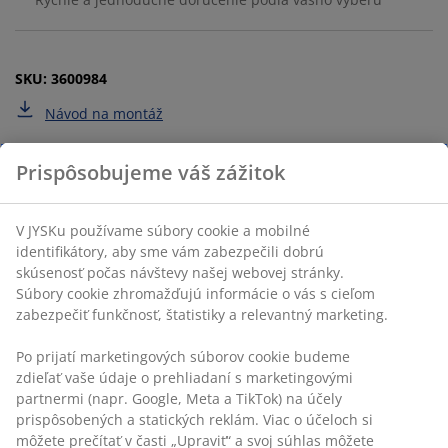
SKU: 3600984
Návod na montáž
Špecifikácie
Hodnotenia
(
288
)
Doprava