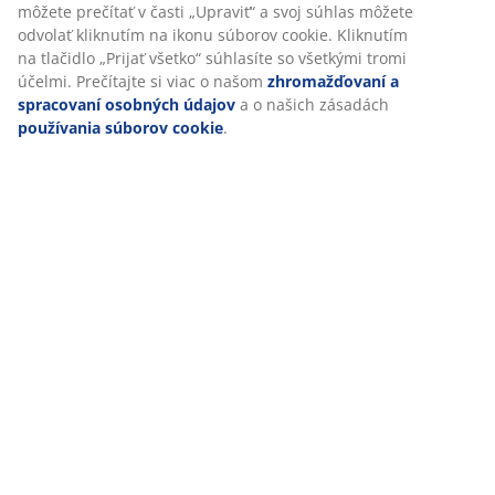
Doprava
Prispôsobujeme váš zážitok
V JYSKu používame súbory cookie a mobilné identifikátory, aby 
vám zabezpečili dobrú skúsenosť počas návštevy našej webovej
stránky. Súbory cookie zhromažďujú informácie o vás s cieľom
zabezpečiť funkčnosť, štatistiky a relevantný marketing.
Po prijatí marketingových súborov cookie budeme zdieľať vaše ú
prehliadaní s marketingovými partnermi (napr. Google, Meta a T
na účely prispôsobených a statických reklám. Viac o účeloch si 
prečítať v časti „Upraviť“ a svoj súhlas môžete odvolať kliknutím 
ikonu súborov cookie. Kliknutím na tlačidlo „Prijať všetko“ súhlas
všetkými tromi účelmi. Prečítajte si viac o našom
zhromažďovaní
spracovaní osobných údajov
a o našich zásadách
používania
súborov cookie
.