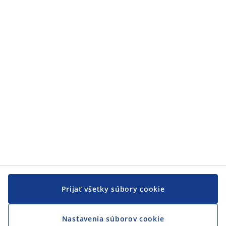
Zákaznícky servis
Zákaznícky servis
JYSK
JYSK
CENTRÁLA
Sledovať JYSK