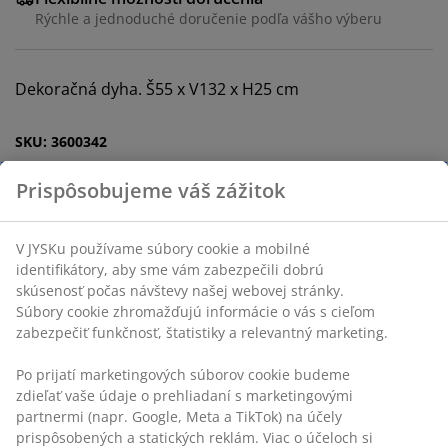
Rýchle a jednoduché doručenie podľa vášho výberu
Dekoračná dyha. Š55 x V132 x H25 cm
SKU: 3600342
Návod na montáž
Špecifikácie
Hodnotenia
(
42
)