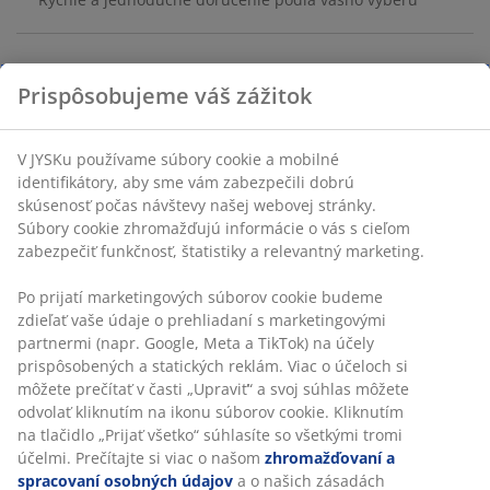
Úložné vedro vo svetlosivej plastovej farbe s objemom
25 litrov. S praktickými rúčkami, ktoré uľahčujú
prenášanie. Je vhodné na uskladnenie rôznych
predmetov a môže sa používať aj ako kôš na bielizeň.
Max. nosnosť je 20 kg. Ø38 x V34 cm
SKU: 4912335
Prispôsobujeme váš zážitok
V JYSKu používame súbory cookie a mobilné identifikátory, aby
Špecifikácie
sme vám zabezpečili dobrú skúsenosť počas návštevy našej
webovej stránky. Súbory cookie zhromažďujú informácie o vás
s cieľom zabezpečiť funkčnosť, štatistiky a relevantný
marketing.
Hodnotenia
(
75
)
Po prijatí marketingových súborov cookie budeme zdieľať vaše