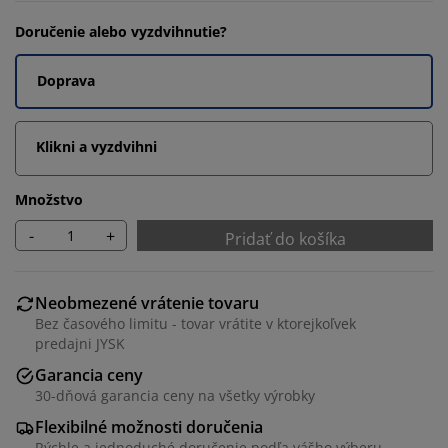
Doručenie alebo vyzdvihnutie?
Doprava
Klikni a vyzdvihni
Množstvo
-
+
Pridať do košíka
Neobmezené vrátenie tovaru
Bez časového limitu - tovar vrátite v ktorejkoľvek
predajni JYSK
Garancia ceny
30-dňová garancia ceny na všetky výrobky
Flexibilné možnosti doručenia
Rýchle a jednoduché doručenie podľa vášho výberu