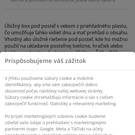
Úložný box pod posteľ s vekom z priehľadného plastu,
čo umožňuje ľahko vidieť dnu a mať prehľad o obsahu.
Vhodný ako úložné riešenie pod posteľ, kde ho možno
použiť na ukladanie posteľnej bielizne, hračiek alebo
hobby predmetov. S objemom 30 litrov. Š40 x D60 x
V17 cm
SKU: 4922002
Špecifikácie
Hodnotenia
(
175
)