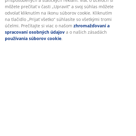
Prispôsobujeme váš zážitok
Doprava
V JYSKu používame súbory cookie a mobilné identifikátory, aby 
vám zabezpečili dobrú skúsenosť počas návštevy našej webovej
stránky. Súbory cookie zhromažďujú informácie o vás s cieľom
zabezpečiť funkčnosť, štatistiky a relevantný marketing.
Po prijatí marketingových súborov cookie budeme zdieľať vaše
údaje o prehliadaní s marketingovými partnermi (napr. Google,
Meta a TikTok) na účely prispôsobených a statických reklám. Via
účeloch si môžete prečítať v časti „Upraviť“ a svoj súhlas môžete
odvolať kliknutím na ikonu súborov cookie. Kliknutím na tlačidlo
„Prijať všetko“ súhlasíte so všetkými tromi účelmi. Prečítajte si vi
o našom
zhromažďovaní a spracovaní osobných údajov
a o
našich zásadách
používania súborov cookie
.