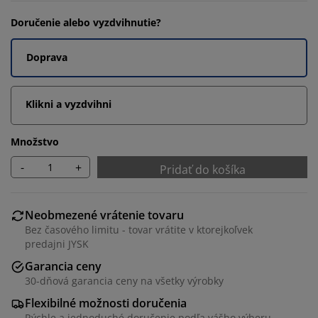
Doručenie alebo vyzdvihnutie?
Doprava
Klikni a vyzdvihni
Množstvo
-
+
Pridať do košíka
Neobmezené vrátenie tovaru
Bez časového limitu - tovar vrátite v ktorejkoľvek
predajni JYSK
Garancia ceny
30-dňová garancia ceny na všetky výrobky
Flexibilné možnosti doručenia
Rýchle a jednoduché doručenie podľa vášho výberu