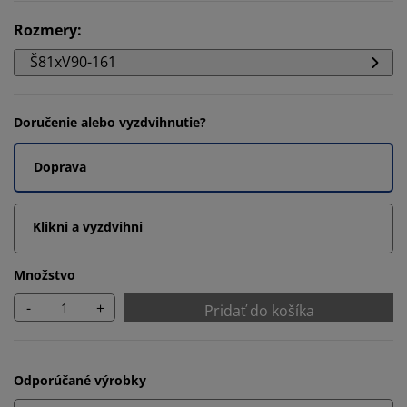
Rozmery
:
Š81xV90-161
Doručenie alebo vyzdvihnutie?
Doprava
Klikni a vyzdvihni
Množstvo
-
+
Pridať do košíka
Odporúčané výrobky