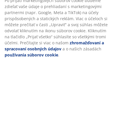
Návod na montáž
Špecifikácie
Hodnotenia
(
1403
)
Prispôsobujeme váš zážitok
V JYSKu používame súbory cookie a mobilné identifikátory, aby
Doprava
zabezpečili dobrú skúsenosť počas návštevy našej webovej strán
Súbory cookie zhromažďujú informácie o vás s cieľom zabezpeči
funkčnosť, štatistiky a relevantný marketing.
Po prijatí marketingových súborov cookie budeme zdieľať vaše ú
prehliadaní s marketingovými partnermi (napr. Google, Meta a T
na účely prispôsobených a statických reklám. Viac o účeloch si 