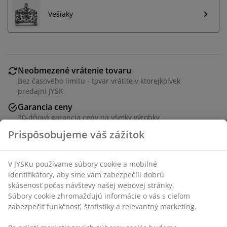
Vešiaky
Neobmezené vrátenie tovaru
Bez časového limitu - tovar vrátite v ktorejkoľvek
predajni JYSK
Garancia ceny
30-dňová garancia ceny na všetky výrobky
Flexibilné možnosti doručenia
Rýchle a jednoduché doručenie podľa vášho výberu
Chróm a plast. S nastaviteľnou výškou. Š81 x V90-161 x
H43 cm
SKU: 3811215