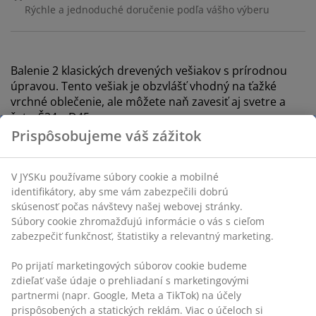
Rýchle a jednoduché doručenie podľa vášho výberu
Balenie 2 klasických drevených vešiakov s prírodnou
úpravou. Tento vešiak je obzvlášť vhodný na ťažké
vrchné oblečenie, ale môžete naň zavesiť aj svetre a
šaty. Š24 x D45 cm
SKU: 4912585
Prispôsobujeme váš zážitok
Špecifikácie
V JYSKu používame súbory cookie a mobilné identifikátory,
aby sme vám zabezpečili dobrú skúsenosť počas návštevy
našej webovej stránky. Súbory cookie zhromažďujú
Hodnotenia
informácie o vás s cieľom zabezpečiť funkčnosť, štatistiky a
relevantný marketing.
(
1
)