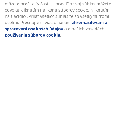
Po prijatí marketingových súborov cookie budeme zdieľať
vaše údaje o prehliadaní s marketingovými partnermi
Doprava
(napr. Google, Meta a TikTok) na účely prispôsobených a
statických reklám. Viac o účeloch si môžete prečítať v časti
„Upraviť“ a svoj súhlas môžete odvolať kliknutím na ikonu
súborov cookie. Kliknutím na tlačidlo „Prijať všetko“
súhlasíte so všetkými tromi účelmi. Prečítajte si viac o
našom
zhromažďovaní a spracovaní osobných údajov
a o
našich zásadách
používania súborov cookie
.