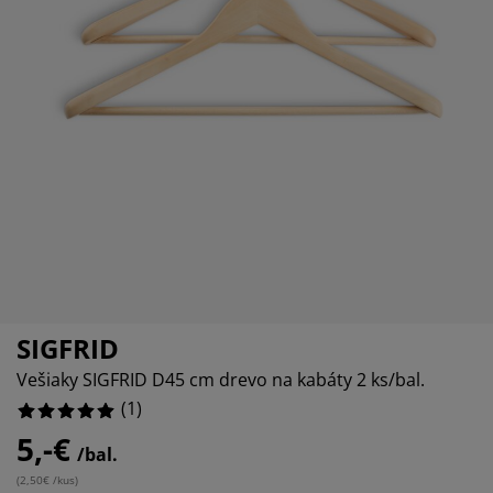
držba nábytku
nkajšie osvetlenie
achty
steľové rámy
vetlenie
emping
tníkové skrine
ľandy s úložným priestorom
omácnosť
bytok do spálne
šty
tská izba
tské matrace
anie
tské postele
SIGFRID
Vešiaky SIGFRID D45 cm drevo na kabáty 2 ks/bal.
(
1
)
5,-€
/bal.
(
2,50€ /kus
)