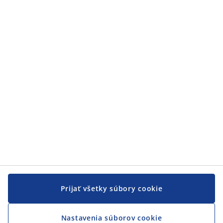
Zákaznícky servis
Zákaznícky servis
JYSK
JYSK
CENTRÁLA
Sledovať JYSK