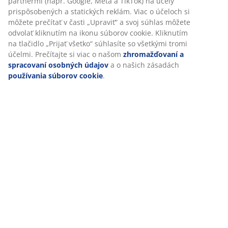
partnermi (napr. Google, Meta a TikTok) na účely
prispôsobených a statických reklám. Viac o účeloch si
Vyhrajte darčekovú kartu v hodnote 100 €
môžete prečítať v časti „Upraviť“ a svoj súhlas môžete
odvolať kliknutím na ikonu súborov cookie. Kliknutím
Dostávajte marketingové informácie od spoločnosti
na tlačidlo „Prijať všetko“ súhlasíte so všetkými tromi
JYSK vrátane noviniek, súťaží, inšpirácií a ďalších ponúk
účelmi. Prečítajte si viac o našom
zhromažďovaní a
s personalizovaným obsahom na základe vašich
spracovaní osobných údajov
a o našich zásadách
osobných údajov. Ak súhlasíte s prijímaním
používania súborov cookie
.
marketingových informácií, budete tiež zaradení do
žrebovania o darčekovú kartu JYSK v hodnote 100 EUR.
Podmienky žrebovania nájdete tu
.
Všetky polia označené hviezdičkou (*) sú povinné
Meno*
E-mail*
Prihláste sa