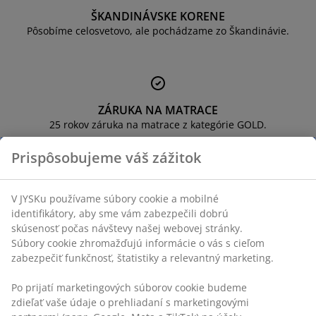
držba nábytku
onkajšie osvetlenie
lachty
osteľové rámy
svetlenie
ŠKANDINÁVSKE KORENE
Pôsobíme celosvetovo, ale pochádzame zo Škandinávie.
emping
atníkové skrine
áľandy s úložným priestorom
omácnosť
ábytok do spálne
ošty
etská izba
etské matrace
ranie
ZÁRUKA NA MATRACE
25 rokov záruka na matrace z kategórie GOLD.
etské postele
Prispôsobujeme váš zážitok
V JYSKu používame súbory cookie a mobilné
VŽDY NÍZKA CENA
identifikátory, aby sme vám zabezpečili dobrú
Vybrali sme širokú škálu výrobkov, ktoré ponúkame za nízke
skúsenosť počas návštevy našej webovej stránky.
ceny. Každý deň.
Súbory cookie zhromažďujú informácie o vás s cieľom
zabezpečiť funkčnosť, štatistiky a relevantný marketing.
Po prijatí marketingových súborov cookie budeme
zdieľať vaše údaje o prehliadaní s marketingovými