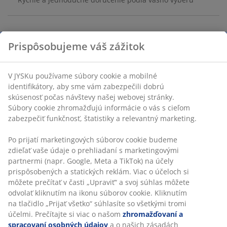
Čierne ohnisko s minimalistickým dizajnom vyrobené z
Prispôsobujeme váš zážitok
ocele, ktoré časom získa jedinečný rustikálny vzhľad.
Ideálne na vytvorenie teplej a útulnej atmosféry počas
V JYSKu používame súbory cookie a mobilné
vonkajších stretnutí. Ø59 x V16 cm
identifikátory, aby sme vám zabezpečili dobrú
skúsenosť počas návštevy našej webovej stránky.
SKU: 6400058
Súbory cookie zhromažďujú informácie o vás s cieľom
zabezpečiť funkčnosť, štatistiky a relevantný marketing.
Návod na montáž
Po prijatí marketingových súborov cookie budeme
zdieľať vaše údaje o prehliadaní s marketingovými
partnermi (napr. Google, Meta a TikTok) na účely
Špecifikácie
prispôsobených a statických reklám. Viac o účeloch si
môžete prečítať v časti „Upraviť“ a svoj súhlas môžete
odvolať kliknutím na ikonu súborov cookie. Kliknutím
na tlačidlo „Prijať všetko“ súhlasíte so všetkými tromi
Hodnotenia
účelmi. Prečítajte si viac o našom
zhromažďovaní a
(
60
)
spracovaní osobných údajov
a o našich zásadách