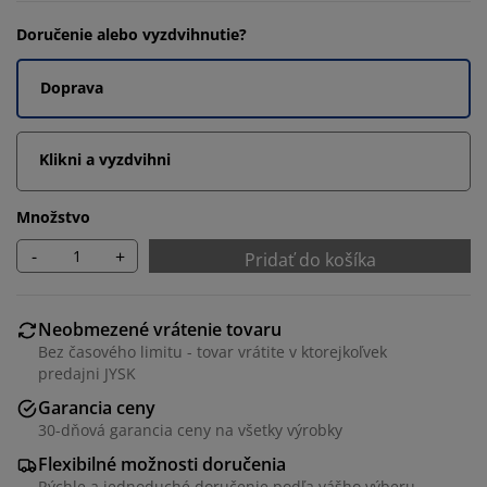
Doručenie alebo vyzdvihnutie?
Doprava
Klikni a vyzdvihni
Množstvo
-
+
Pridať do košíka
Neobmezené vrátenie tovaru
Bez časového limitu - tovar vrátite v ktorejkoľvek
predajni JYSK
Garancia ceny
30-dňová garancia ceny na všetky výrobky
Flexibilné možnosti doručenia
Rýchle a jednoduché doručenie podľa vášho výberu