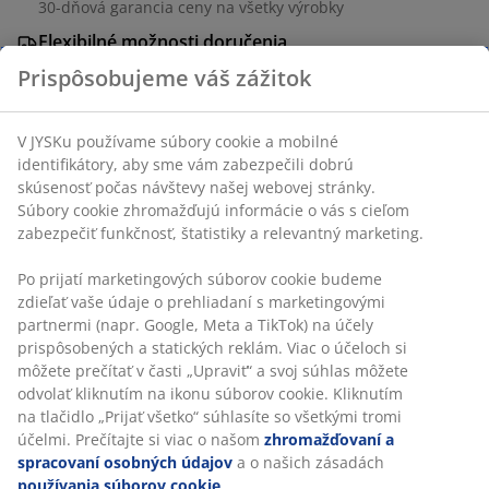
30-dňová garancia ceny na všetky výrobky
Flexibilné možnosti doručenia
Rýchle a jednoduché doručenie podľa vášho výberu
Prispôsobujeme váš zážitok
V JYSKu používame súbory cookie a mobilné
SKU: 4700025
identifikátory, aby sme vám zabezpečili dobrú
skúsenosť počas návštevy našej webovej stránky.
Návod na montáž
Súbory cookie zhromažďujú informácie o vás s cieľom
zabezpečiť funkčnosť, štatistiky a relevantný marketing.
Po prijatí marketingových súborov cookie budeme
Špecifikácie
zdieľať vaše údaje o prehliadaní s marketingovými
partnermi (napr. Google, Meta a TikTok) na účely
prispôsobených a statických reklám. Viac o účeloch si
môžete prečítať v časti „Upraviť“ a svoj súhlas môžete
Hodnotenia
odvolať kliknutím na ikonu súborov cookie. Kliknutím
(
8
)
na tlačidlo „Prijať všetko“ súhlasíte so všetkými tromi
účelmi. Prečítajte si viac o našom
zhromažďovaní a
spracovaní osobných údajov
a o našich zásadách
používania súborov cookie
.