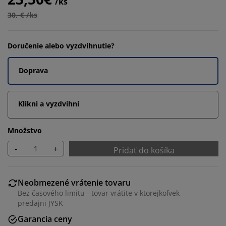
/ks
30,-€ /ks
Doručenie alebo vyzdvihnutie?
Doprava
Klikni a vyzdvihni
Množstvo
-
+
Pridať do košíka
Neobmezené vrátenie tovaru
Bez časového limitu - tovar vrátite v ktorejkoľvek
predajni JYSK
Garancia ceny