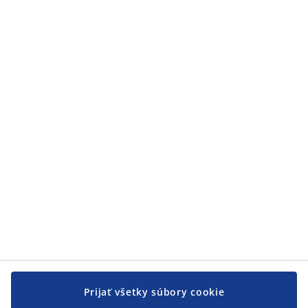
Kategórie
Kategórie
Zákaznícky servis
Zákaznícky servis
JYSK
JYSK
CENTRÁLA
Sledovať JYSK
Prijať všetky súbory cookie