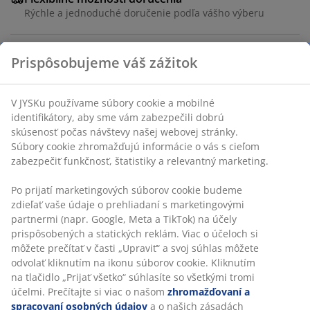
Rýchle a jednoduché doručenie podľa vášho výberu
Úložný box na podušky z vodovzdorného plastu s UV
ochranou (85 % recyklovaný). S úchytom.
Mrazuvzdorný. Š128 x V59 x H54 cm
Prispôsobujeme váš zážitok
SKU: 3772020
V JYSKu používame súbory cookie a mobilné identifikátory,
Návod na montáž
aby sme vám zabezpečili dobrú skúsenosť počas návštevy
našej webovej stránky. Súbory cookie zhromažďujú
informácie o vás s cieľom zabezpečiť funkčnosť, štatistiky a
relevantný marketing.
Špecifikácie
Po prijatí marketingových súborov cookie budeme zdieľať
vaše údaje o prehliadaní s marketingovými partnermi
(napr. Google, Meta a TikTok) na účely prispôsobených a
Hodnotenia
statických reklám. Viac o účeloch si môžete prečítať v časti
(
132
)
„Upraviť“ a svoj súhlas môžete odvolať kliknutím na ikonu