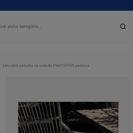
Hľad
Záhradná poduška na sedadlo ENGTOFTEN piesková
62.5%
0%