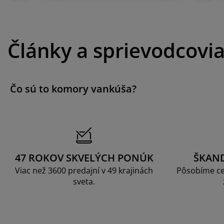
Články a sprievodcovi
Čo sú to komory vankúša?
47 ROKOV SKVELÝCH PONÚK
ŠKAN
Viac než 3600 predajní v 49 krajinách
Pôsobíme ce
sveta.