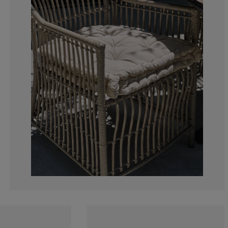
0%
12.5%
25%