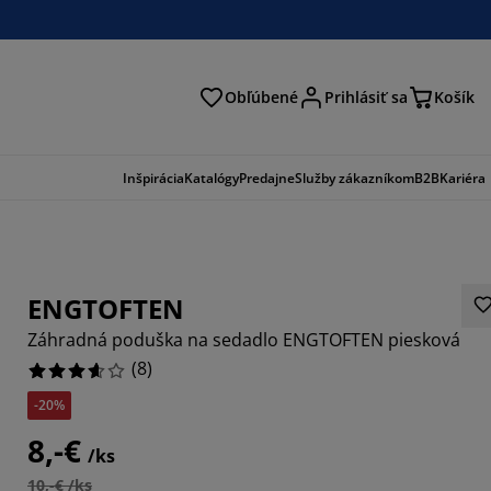
Obľúbené
Prihlásiť sa
Košík
ať
Inšpirácia
Katalógy
Predajne
Služby zákazníkom
B2B
Kariéra
ENGTOFTEN
Záhradná poduška na sedadlo ENGTOFTEN piesková
(
8
)
-20%
8,-€
/ks
10,-€ /ks