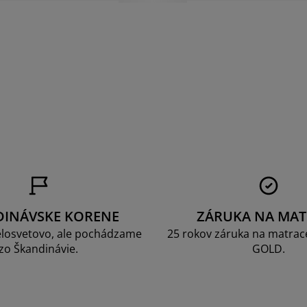
a
DINÁVSKE KORENE
ZÁRUKA NA MAT
losvetovo, ale pochádzame
25 rokov záruka na matrace
zo Škandinávie.
GOLD.