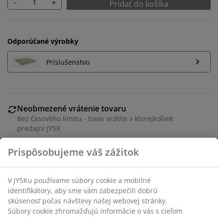
-
+
Pridať do košíka
Odporúčané výrobky
Príslušenstvo
Neobmezené vrátenie tovaru
Bez časového limitu - tovar vrátite v ktorejkoľvek
predajni JYSK
Garancia ceny
30-dňová garancia ceny na všetky výrobky
Flexibilné možnosti doručenia
Rýchle a jednoduché doručenie podľa vášho výberu