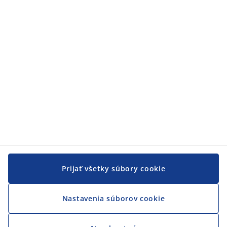
Zákaznícky servis
JYSK
JYSK
CENTRÁLA
Sledovať JYSK