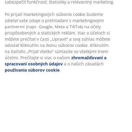
Záhradné kreslo z ocele a umelého ratanu. Š72 x V83 x
H80 cm
SKU: 3700232
Návod na montáž
Špecifikácie
Hodnotenia
(
498
)
Doprava