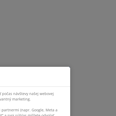
ť počas návštevy našej webovej
evantný marketing.
 partnermi (napr. Google, Meta a
iť“ a svoj súhlas môžete odvolať