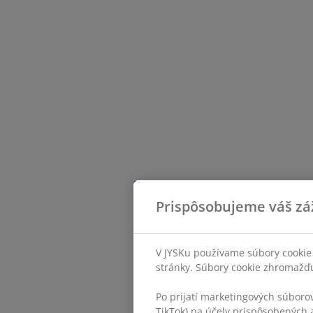
Prispôsobujeme váš zá
V JYSKu používame súbory cookie 
stránky. Súbory cookie zhromažďuj
Po prijatí marketingových súboro
TikTok) na účely prispôsobených a