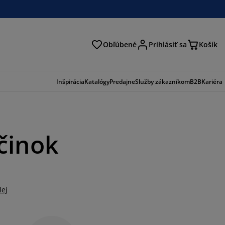
Obľúbené
Prihlásiť sa
Košík
ať
Inšpirácia
Katalógy
Predajne
Služby zákazníkom
B2B
Kariéra
činok
lej