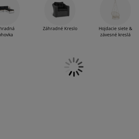
 sedacie sety z tvrdého dreva či kovu.
hradná
Záhradné Kreslo
Hojdacie siete &
ohovka
závesné kreslá