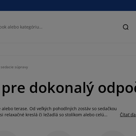
Hľad
 sedacie súpravy
 pre dokonalý odpo
 alebo terase. Od veľkých pohodlných zostáv so sedačkou
i relaxačné kreslá či ležadlá so stolíkom alebo celú
Čítať ďa
pre 2 až 6 osôb. Záhradná sedačka vám poskytne
u na terasu alebo sedačku na balkón. Odolné sedacie
o ratanu. Tento odolný materiál si aj pri minimálnej