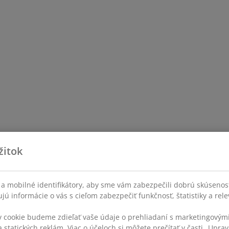
žitok
a mobilné identifikátory, aby sme vám zabezpečili dobrú skúsenos
ú informácie o vás s cieľom zabezpečiť funkčnosť, štatistiky a rel
v cookie budeme zdieľať vaše údaje o prehliadaní s marketingovými
 statických reklám. Viac o účeloch si môžete prečítať v časti „Uprav