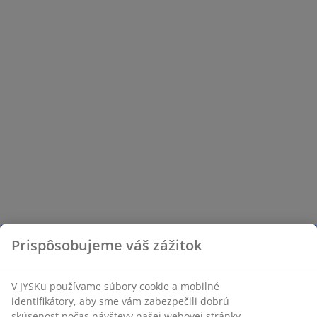
Prispôsobujeme váš zážitok
V JYSKu používame súbory cookie a mobilné
identifikátory, aby sme vám zabezpečili dobrú
skúsenosť počas návštevy našej webovej stránky.