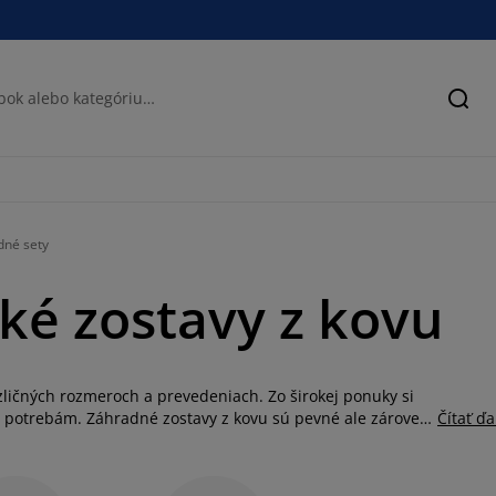
Hľad
dné sety
ké zostavy z kovu
zličných rozmeroch a prevedeniach. Zo širokej ponuky si
a potrebám. Záhradné zostavy z kovu sú pevné ale zároveň
Čítať ďa
 starostlivosť a vydržia vonku aj v chladnejších mesiacoch.
človeka, ktorý si leto spája s nekonečnou pohodou a
 záhradný nábytok.