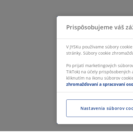
Prispôsobujeme váš zá
V JYSKu používame súbory cookie 
stránky. Súbory cookie zhromažďuj
Po prijatí marketingových súboro
TikTok) na účely prispôsobených a
kliknutím na ikonu súborov cookie.
zhromažďovaní a spracovaní os
Nastavenia súborov co