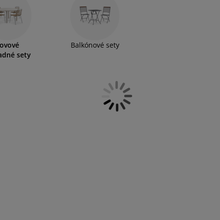
ovové
Balkónové sety
adné sety