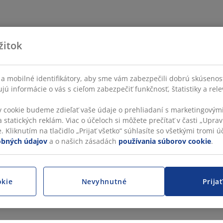
žitok
a mobilné identifikátory, aby sme vám zabezpečili dobrú skúsenos
ú informácie o vás s cieľom zabezpečiť funkčnosť, štatistiky a rel
v cookie budeme zdieľať vaše údaje o prehliadaní s marketingovými
 statických reklám. Viac o účeloch si môžete prečítať v časti „Uprav
 Kliknutím na tlačidlo „Prijať všetko“ súhlasíte so všetkými tromi úč
obných údajov
a o našich zásadách
používania súborov cookie
.
okie
Nevyhnutné
Prija