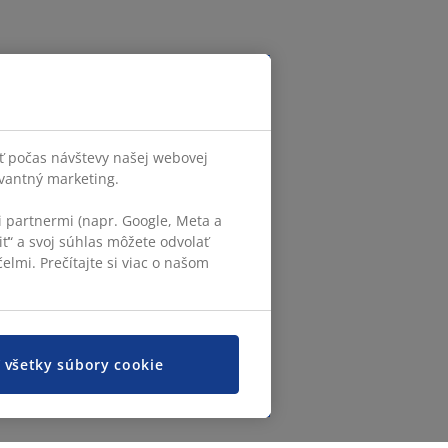
ť počas návštevy našej webovej
evantný marketing.
 partnermi (napr. Google, Meta a
iť“ a svoj súhlas môžete odvolať
elmi. Prečítajte si viac o našom
ť všetky súbory cookie