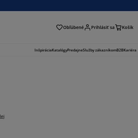
Obľúbené
Prihlásiť sa
Košík
ať
Inšpirácia
Katalógy
Predajne
Služby zákazníkom
B2B
Kariéra
lej