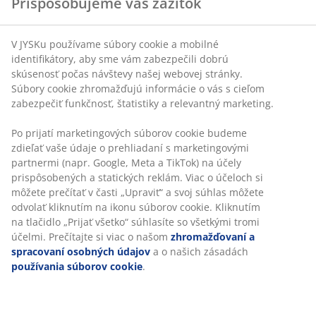
Prispôsobujeme váš zážitok
Nechajte si poradiť od našeho personálu a objavte
širokú ponuku v predajni JYSK.
V JYSKu používame súbory cookie a mobilné
Nájsť predajňu JYSK
identifikátory, aby sme vám zabezpečili dobrú
skúsenosť počas návštevy našej webovej stránky.
Súbory cookie zhromažďujú informácie o vás s cieľom
zabezpečiť funkčnosť, štatistiky a relevantný marketing.
Po prijatí marketingových súborov cookie budeme
47 ROKOV SKVELÝCH PONÚK
zdieľať vaše údaje o prehliadaní s marketingovými
Viac než 3600 predajní v 49 krajinách sveta.
partnermi (napr. Google, Meta a TikTok) na účely
prispôsobených a statických reklám. Viac o účeloch si
môžete prečítať v časti „Upraviť“ a svoj súhlas môžete
odvolať kliknutím na ikonu súborov cookie. Kliknutím
na tlačidlo „Prijať všetko“ súhlasíte so všetkými tromi
ŠKANDINÁVSKE KORENE
účelmi. Prečítajte si viac o našom
zhromažďovaní a
spracovaní osobných údajov
a o našich zásadách
Pôsobíme celosvetovo, ale pochádzame zo Škandinávie.
používania súborov cookie
.