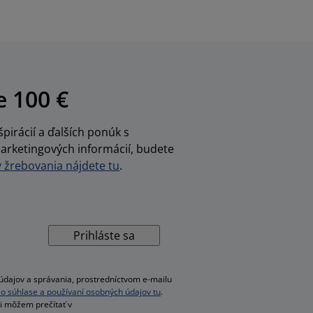
e 100 €
pirácií a ďalších ponúk s
arketingových informácií, budete
žrebovania nájdete tu
.
Prihláste sa
dajov a správania, prostredníctvom e-mailu
ac o súhlase a používaní osobných údajov tu
.
si môžem prečítať v