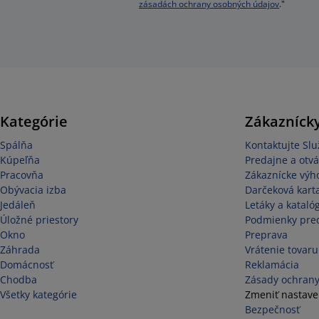
zásadách ochrany osobných údajov
."
Kategórie
Zákaznícky
Spálňa
Kontaktujte Sl
Kúpeľňa
Predajne a otvá
Pracovňa
Zákaznícke výh
Obývacia izba
Darčeková kart
Jedáleň
Letáky a kataló
Úložné priestory
Podmienky pred
Okno
Preprava
Záhrada
Vrátenie tovaru
Domácnosť
Reklamácia
Chodba
Zásady ochrany
Všetky kategórie
Zmeniť nastave
Bezpečnosť