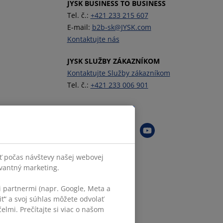
JYSK BUSINESS TO BUSINESS
Tel. č.:
+421 233 215 607
E-mail:
b2b-sk@JYSK.com
Kontaktujte nás
JYSK SLUŽBY ZÁKAZNÍKOM
Kontaktujte Služby zákazníkom
Tel. č.:
+421 233 006 901
Sledovať JYSK
ť počas návštevy našej webovej
evantný marketing.
 partnermi (napr. Google, Meta a
iť“ a svoj súhlas môžete odvolať
elmi. Prečítajte si viac o našom