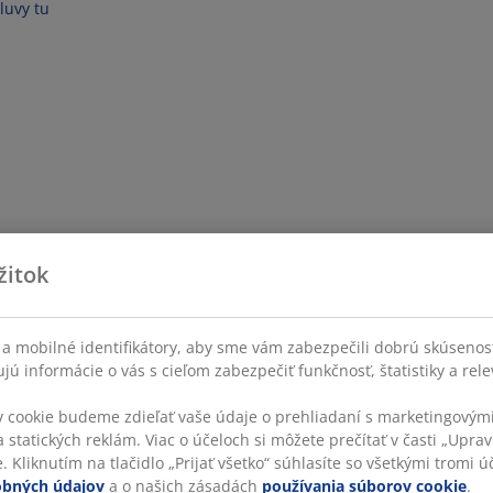
luvy tu
žitok
a mobilné identifikátory, aby sme vám zabezpečili dobrú skúsenos
ú informácie o vás s cieľom zabezpečiť funkčnosť, štatistiky a rel
v cookie budeme zdieľať vaše údaje o prehliadaní s marketingovými
 statických reklám. Viac o účeloch si môžete prečítať v časti „Uprav
 Kliknutím na tlačidlo „Prijať všetko“ súhlasíte so všetkými tromi úč
obných údajov
a o našich zásadách
používania súborov cookie
.