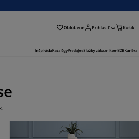
Obľúbené
Prihlásiť sa
Košík
ať
Inšpirácia
Katalógy
Predajne
Služby zákazníkom
B2B
Kariéra
se
k.