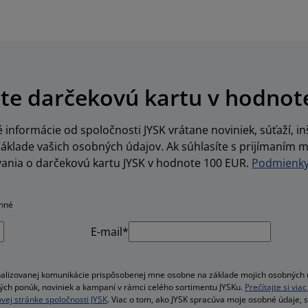
te darčekovú kartu v hodnot
informácie od spoločnosti JYSK vrátane noviniek, súťaží, inš
lade vašich osobných údajov. Ak súhlasíte s prijímaním m
vania o darčekovú kartu JYSK v hodnote 100 EUR.
Podmienky 
inné
E-mail*
alizovanej komunikácie prispôsobenej mne osobne na základe mojich osobných ú
velých ponúk, noviniek a kampaní v rámci celého sortimentu JYSKu.
Prečítajte si vi
vej stránke spoločnosti JYSK
. Viac o tom, ako JYSK spracúva moje osobné údaje, 