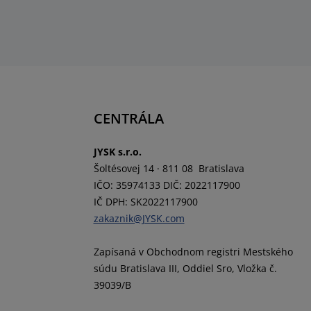
CENTRÁLA
JYSK s.r.o.
Šoltésovej 14 · 811 08 Bratislava
IČO: 35974133 DIČ: 2022117900
IČ DPH: SK2022117900
zakaznik@JYSK.com
Zapísaná v Obchodnom registri Mestského
súdu Bratislava III, Oddiel Sro, Vložka č.
39039/B