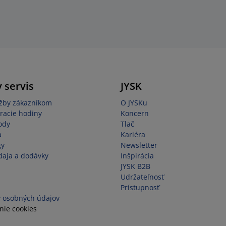
 servis
JYSK
užby zákazníkom
O JYSKu
racie hodiny
Koncern
ody
Tlač
a
Kariéra
gy
Newsletter
aja a dodávky
Inšpirácia
JYSK B2B
Udržateľnosť
Prístupnosť
 osobných údajov
nie cookies