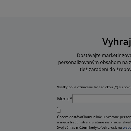
Vyhraj
Dostávajte marketingové 
personalizovaným obsahom na zák
tiež zaradení do žrebo
Všetky polia označené hviezdičkou (*) sú pov
Meno*
Chcem dostávať komunikáciu, vrátane person
a médií tretích strán, vrátane inšpirácie, sk
Svoj súhlas môžem kedykoľvek zrušiť na
webo