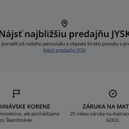
Nájsť najbližšiu predajňu JYS
i poradiť od našeho personálu a objavte širokú ponuku v pre
Nájsť predajňu JYSK
DINÁVSKE KORENE
ZÁRUKA NA MAT
losvetovo, ale pochádzame
25 rokov záruka na matrace
zo Škandinávie.
GOLD.