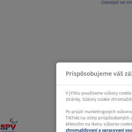
Odstúpiť od zm
Prispôsobujeme váš zá
V JYSKu používame súbory cookie 
stránky. Súbory cookie zhromažďuj
Po prijatí marketingových súboro
TikTok) na účely prispôsobených a
kliknutím na ikonu súborov cookie.
zhromažďovaní a spracovaní os