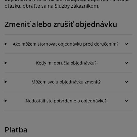
držba nábytku
onkajšie osvetlenie
lachty
osteľové rámy
svetlenie
otázku, obráťte sa na Služby zákazníkom.
emping
atníkové skrine
áľandy s úložným priestorom
omácnosť
Zmeniť alebo zrušiť objednávku
ábytok do spálne
ošty
etská izba
Ako môžem stornovať objednávku pred doručením?
etské matrace
ranie
etské postele
Kedy mi doručia objednávku?
Môžem svoju objednávku zmeniť?
Nedostali ste potvrdenie o objednávke?
Platba