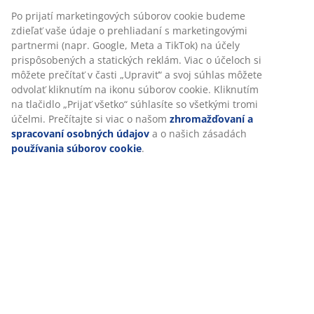
Ako dlho platí rezervácia Klikni a vyzdvihni?
Po prijatí marketingových súborov cookie budeme
zdieľať vaše údaje o prehliadaní s marketingovými
partnermi (napr. Google, Meta a TikTok) na účely
Nedostali ste informácie o stave rezervácie?
prispôsobených a statických reklám. Viac o účeloch si
môžete prečítať v časti „Upraviť“ a svoj súhlas môžete
odvolať kliknutím na ikonu súborov cookie. Kliknutím
na tlačidlo „Prijať všetko“ súhlasíte so všetkými tromi
účelmi. Prečítajte si viac o našom
zhromažďovaní a
spracovaní osobných údajov
a o našich zásadách
používania súborov cookie
.
SLUŽBY ZÁKAZNÍKOM
Live chat - Offline
bez čakania
+421 233 006 901
Priemerná doba čakania je 1 minúta
Otváracie hodiny služieb zákazníkom