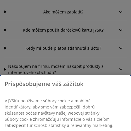
Ako môžem zaplatiť?
Kde môžem použiť darčekovú kartu JYSK?
Kedy mi bude platba stiahnutá z účtu?
Nakupujem na firmu, môžem nakúpiť produkty z
internetového obchodu?
Prispôsobujeme váš zážitok
Čo znamená garancia ceny?
V JYSKu používame súbory cookie a mobilné
identifikátory, aby sme vám zabezpečili dobrú
skúsenosť počas návštevy našej webovej stránky.
Rezervácia Klikni a vyzdvihni
Súbory cookie zhromažďujú informácie o vás s cieľom
zabezpečiť funkčnosť, štatistiky a relevantný marketing.