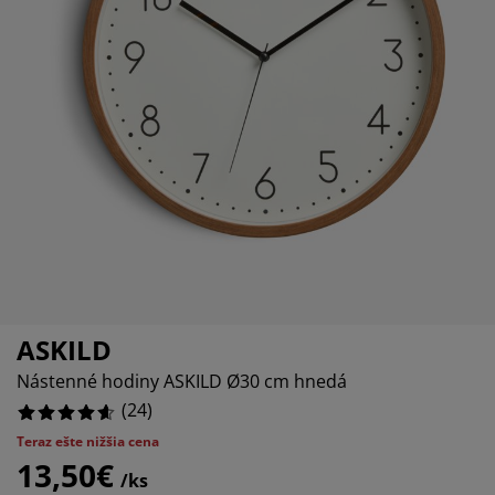
držba nábytku
onkajšie osvetlenie
lachty
osteľové rámy
svetlenie
%
emping
atníkové skrine
áľandy s úložným priestorom
omácnosť
%
ábytok do spálne
ošty
etská izba
%
etské matrace
ranie
etské postele
ASKILD
Nástenné hodiny ASKILD Ø30 cm hnedá
(
24
)
Teraz ešte nižšia cena
13,50€
/ks