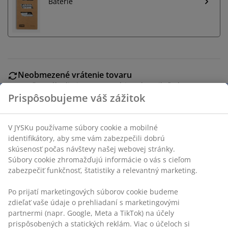
Batérie
Neobmezené vrátenie tovaru
Bez časového limitu - tovar vrátite v ktorejkoľvek
predajni JYSK
Prispôsobujeme váš zážitok
Garancia ceny
30-dňová garancia ceny na všetky výrobky
V JYSKu používame súbory cookie a mobilné
Flexibilné možnosti doručenia
identifikátory, aby sme vám zabezpečili dobrú
Rýchle a jednoduché doručenie podľa vášho výberu
skúsenosť počas návštevy našej webovej stránky.
Súbory cookie zhromažďujú informácie o vás s cieľom
zabezpečiť funkčnosť, štatistiky a relevantný marketing.
Po prijatí marketingových súborov cookie budeme
Hnedé nástenné hodiny s minimalistickým dizajnom a
zdieľať vaše údaje o prehliadaní s marketingovými
jasnými, ľahko čitateľnými číslicami. Hodiny majú biely
partnermi (napr. Google, Meta a TikTok) na účely
ciferník s čiernymi ručičkami a číslicami, vďaka čomu sú
prispôsobených a statických reklám. Viac o účeloch si
vhodné do každej miestnosti. Vyžadujú 1 batériu AA