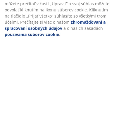
môžete prečítať v časti „Upraviť“ a svoj súhlas môžete
(nie je súčasťou balenia). Ø30 x H4 cm
odvolať kliknutím na ikonu súborov cookie. Kliknutím
na tlačidlo „Prijať všetko“ súhlasíte so všetkými tromi
SKU: 4910014
účelmi. Prečítajte si viac o našom
zhromažďovaní a
spracovaní osobných údajov
a o našich zásadách
Značenie
používania súborov cookie
.
Špecifikácie
Hodnotenia
(
24
)
Doprava