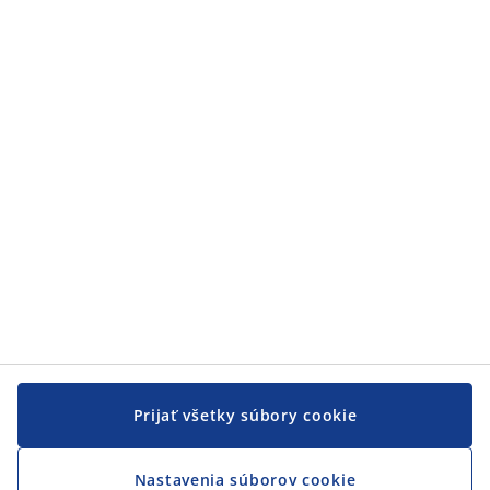
Kategórie
Zákaznícky servis
Zákaznícky servis
JYSK
JYSK
CENTRÁLA
Sledovať JYSK
Prijať všetky súbory cookie
Nastavenia súborov cookie