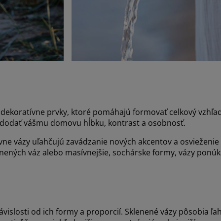
o dekoratívne prvky, ktoré pomáhajú formovať celkový vzhľa
dodať vášmu domovu hĺbku, kontrast a osobnosť.
ívne vázy uľahčujú zavádzanie nových akcentov a osvieženie 
klenených váz alebo masívnejšie, sochárske formy, vázy pon
vislosti od ich formy a proporcií. Sklenené vázy pôsobia ľ