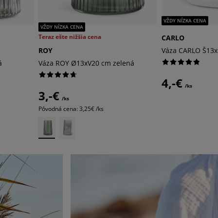
VŽDY NÍZKA CENA
VŽDY NÍZKA CENA
Teraz ešte nižšia cena
CARLO
ROY
Váza CARLO Š13x
á
Váza ROY Ø13xV20 cm zelená
4,-€
/ks
3,-€
/ks
Pôvodná cena: 3,25€ /ks