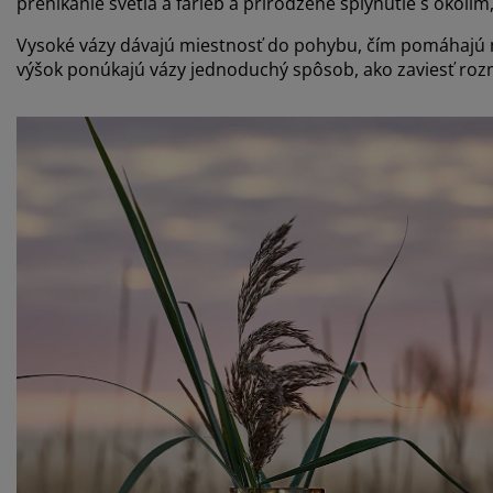
prenikanie svetla a farieb a prirodzené splynutie s okolím
Vysoké vázy dávajú miestnosť do pohybu, čím pomáhajú m
výšok ponúkajú vázy jednoduchý spôsob, ako zaviesť ro