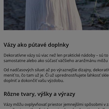
Vázy ako pútavé doplnky
Dekoratívne vázy sú viac než len praktické nádoby – sú t
samostatne alebo ako súčasť väčšieho aranžmánu môžu 
Od nadčasových siluet až po výraznejšie dizajny, dekorat
meniť to, čo tam už je. Či už uprednostňujete ľahkosť s
doplniť a dokončiť vašu výzdobu.
Rôzne tvary, výšky a výrazy
Vázy môžu ovplyvňovať priestor jemnejšími spôsobmi v zá