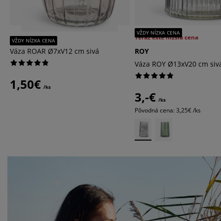
VŽDY NÍZKA CENA
Teraz ešte nižšia cena
ROAR
VŽDY NÍZKA CENA
Váza ROAR Ø7xV12 cm sivá
ROY
Váza ROY Ø13xV20 cm siv
1,50€
/ks
3,-€
/ks
Pôvodná cena: 3,25€ /ks