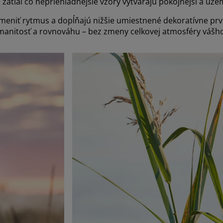
, zatiaľ čo nepriehľadnejšie vzory vytvárajú pokojnejší a uz
eniť rytmus a dopĺňajú nižšie umiestnené dekoratívne prv
zmanitosť a rovnováhu – bez zmeny celkovej atmosféry váš