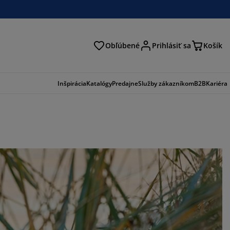
Obľúbené
Prihlásiť sa
Košík
ať
Inšpirácia
Katalógy
Predajne
Služby zákazníkom
B2B
Kariéra