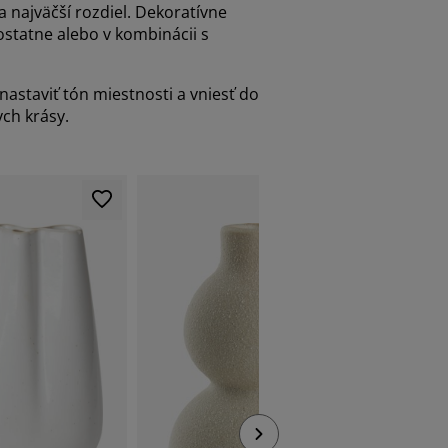
 najväčší rozdiel. Dekoratívne
ostatne alebo v kombinácii s
astaviť tón miestnosti a vniesť do
ch krásy.
VŽDY NÍZK