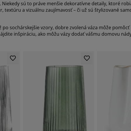
ekedy sú to práve menšie dekoratívne detaily, ktoré robia
textúru a vizuálnu zaujímavosť – či už sú štylizované sam
ž po sochárskejšie vzory, dobre zvolená váza môže pomôcť n
 nájdite inšpiráciu, ako môžu vázy dodať vášmu domovu nády