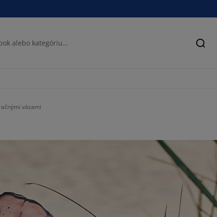
Hľad
oračnými vázami