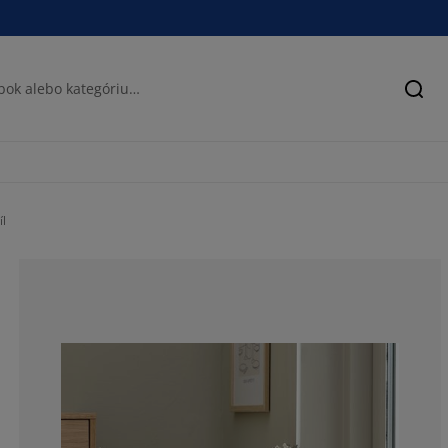
Hľad
l
92.8571428571
3.57142857142