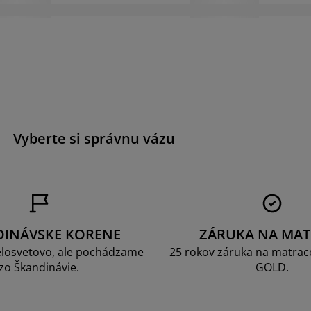
a
Vyberte si správnu vázu
DINÁVSKE KORENE
ZÁRUKA NA MAT
losvetovo, ale pochádzame
25 rokov záruka na matrace
zo Škandinávie.
GOLD.