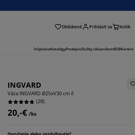
Obľúbené
Prihlásiť sa
Košík
ať
Inšpirácia
Katalógy
Predajne
Služby zákazníkom
B2B
Kariéra
INGVARD
Váza INGVARD Ø25xV30 cm íl
(
28
)
20,-€
/ks
4286%
8571%
Doručenie alebo vyzdvihnutie?