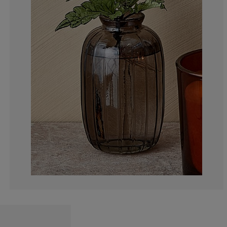
0%
0%
5%