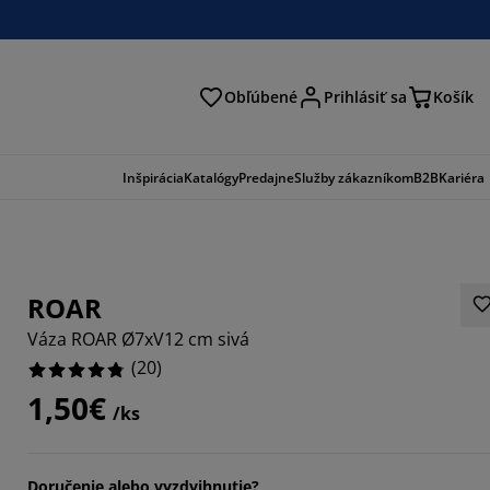
Obľúbené
Prihlásiť sa
Košík
ať
Inšpirácia
Katalógy
Predajne
Služby zákazníkom
B2B
Kariéra
ROAR
Váza ROAR Ø7xV12 cm sivá
(
20
)
1,50€
/ks
Doručenie alebo vyzdvihnutie?