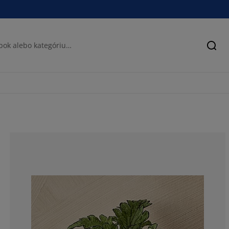
Hľad
90%
5%