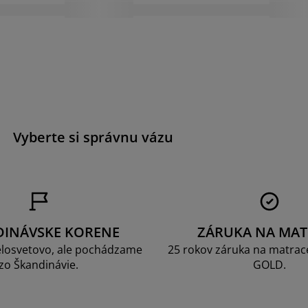
a
Vyberte si správnu vázu
DINÁVSKE KORENE
ZÁRUKA NA MAT
losvetovo, ale pochádzame
25 rokov záruka na matrace
zo Škandinávie.
GOLD.