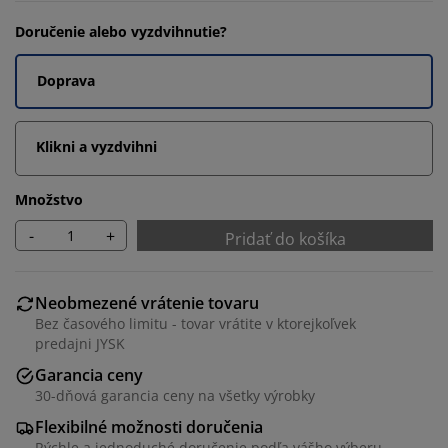
Doručenie alebo vyzdvihnutie?
Doprava
Klikni a vyzdvihni
Množstvo
-
+
Pridať do košíka
Neobmezené vrátenie tovaru
Bez časového limitu - tovar vrátite v ktorejkoľvek
predajni JYSK
Garancia ceny
30-dňová garancia ceny na všetky výrobky
Flexibilné možnosti doručenia
Rýchle a jednoduché doručenie podľa vášho výberu