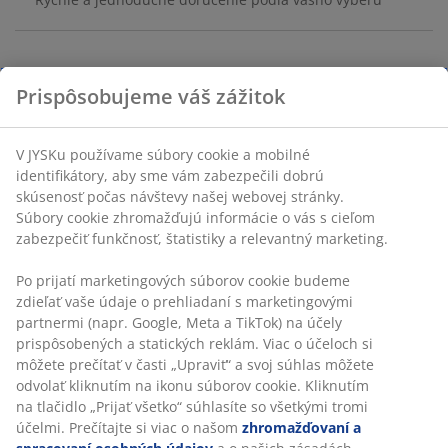
Sviečka v modernom, sivom svietniku z textúrovaného
betónu. Sviečka má jednoduchý, rustikálny dizajn a
poskytuje až 50 hodín horenia. Ø11 x V6 cm
Prispôsobujeme váš zážitok
SKU: 4912961
V JYSKu používame súbory cookie a mobilné
Značenie
identifikátory, aby sme vám zabezpečili dobrú skúsenosť
počas návštevy našej webovej stránky. Súbory cookie
zhromažďujú informácie o vás s cieľom zabezpečiť
funkčnosť, štatistiky a relevantný marketing.
Špecifikácie
Po prijatí marketingových súborov cookie budeme zdieľať
vaše údaje o prehliadaní s marketingovými partnermi
(napr. Google, Meta a TikTok) na účely prispôsobených a
Hodnotenia
statických reklám. Viac o účeloch si môžete prečítať v
časti „Upraviť“ a svoj súhlas môžete odvolať kliknutím na
(
0
)
ikonu súborov cookie. Kliknutím na tlačidlo „Prijať všetko“