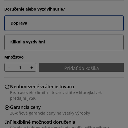
Doručenie alebo vyzdvihnutie?
Doprava
Klikni a vyzdvihni
Množstvo
-
+
Pridať do košíka
Neobmezené vrátenie tovaru
Bez časového limitu - tovar vrátite v ktorejkoľvek
predajni JYSK
Garancia ceny
30-dňová garancia ceny na všetky výrobky
Flexibilné možnosti doručenia
Rýchle a jednoduché doručenie podľa vášho výberu