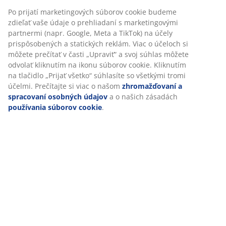
SKU: 4910031
Špecifikácie
Hodnotenia
(
6
)
Doprava