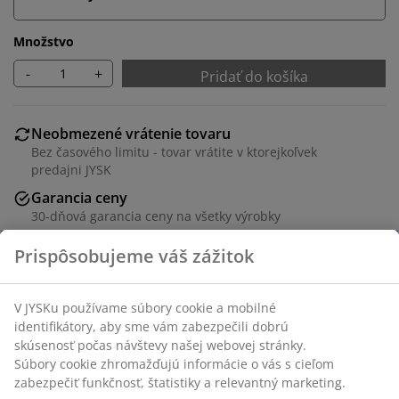
Množstvo
-
+
Pridať do košíka
Neobmezené vrátenie tovaru
Bez časového limitu - tovar vrátite v ktorejkoľvek
predajni JYSK
Garancia ceny
30-dňová garancia ceny na všetky výrobky
Flexibilné možnosti doručenia
Rýchle a jednoduché doručenie podľa vášho výberu
Sviečka v klasickom bielom dizajne vyrobená z parafínu.
Táto sviečka ponúka dlhú dobu horenia 43 hodín,
vďaka čomu je ideálna do lampášov alebo ako súčasť
dekoratívneho stredového aranžmánu. Ø7 x V10 cm