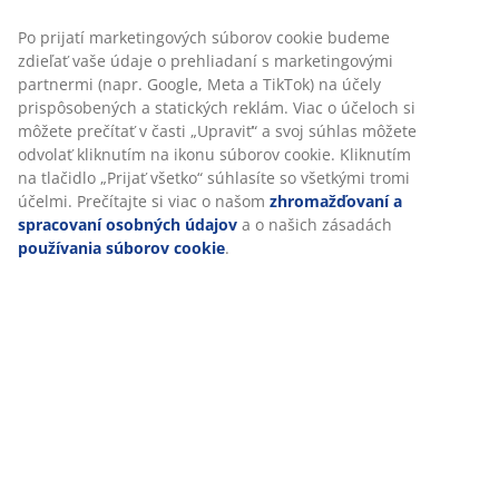
vytvárajú moderný a minimalistický vzhľad. Ø7 x V22
aby sme vám zabezpečili dobrú skúsenosť počas návštevy
cm
našej webovej stránky. Súbory cookie zhromažďujú
informácie o vás s cieľom zabezpečiť funkčnosť, štatistiky a
relevantný marketing.
SKU: 4912747
Po prijatí marketingových súborov cookie budeme zdieľať
vaše údaje o prehliadaní s marketingovými partnermi
(napr. Google, Meta a TikTok) na účely prispôsobených a
Špecifikácie
statických reklám. Viac o účeloch si môžete prečítať v časti
„Upraviť“ a svoj súhlas môžete odvolať kliknutím na ikonu
súborov cookie. Kliknutím na tlačidlo „Prijať všetko“
súhlasíte so všetkými tromi účelmi. Prečítajte si viac o
Hodnotenia
našom
zhromažďovaní a spracovaní osobných údajov
a o
(
0
)
našich zásadách
používania súborov cookie
.
Doprava