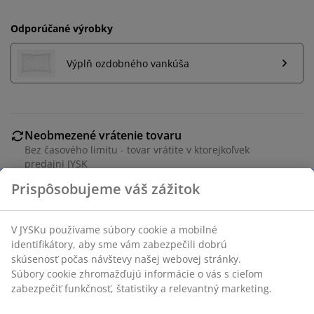
Odporúčané výrobky
Výplň ozdobného vankúša
Neobmezené vrátenie tovaru
Bez časového limitu - tovar vrátite v ktorejkoľvek
predajni JYSK
Garancia ceny
30-dňová garancia ceny na všetky výrobky
Flexibilné možnosti doručenia
Rýchle a jednoduché doručenie podľa vášho výberu
100 % polyester (100 % recyklovaný). 40x60 cm