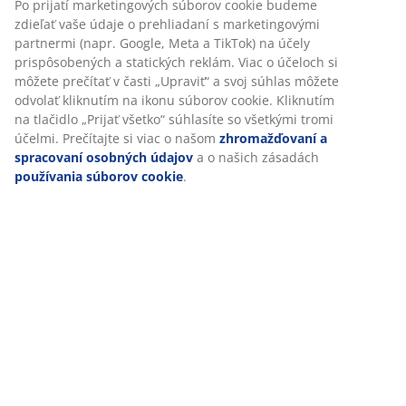
SKU: 6889444
Špecifikácie
Hodnotenia
(
3
)
Doprava