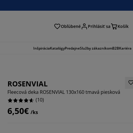
Obľúbené
Prihlásiť sa
Košík
ať
Inšpirácia
Katalógy
Predajne
Služby zákazníkom
B2B
Kariéra
ROSENVIAL
Fleecová deka ROSENVIAL 130x160 tmavá piesková
(
10
)
6,50€
/ks