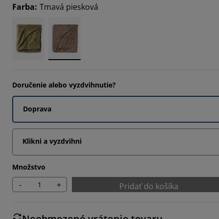
Farba
:
Tmavá piesková
Doručenie alebo vyzdvihnutie?
Doprava
Klikni a vyzdvihni
Množstvo
-
+
Pridať do košíka
Neobmezené vrátenie tovaru