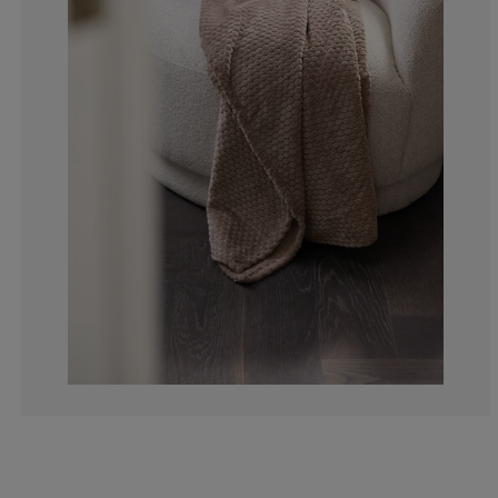
10%
0%
0%