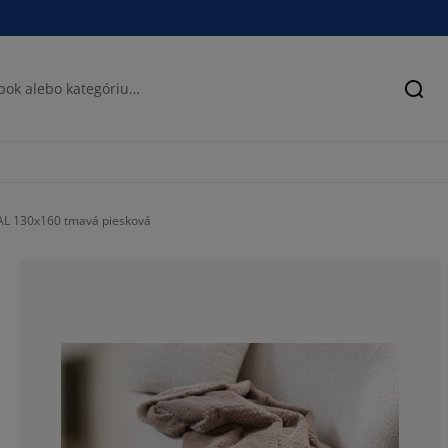
Hľad
AL 130x160 tmavá piesková
70%
20%