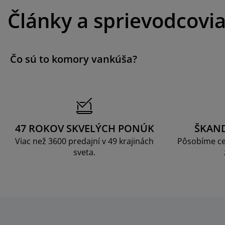
Články a sprievodcovi
Čo sú to komory vankúša?
47 ROKOV SKVELÝCH PONÚK
ŠKAN
Viac než 3600 predajní v 49 krajinách
Pôsobíme ce
sveta.