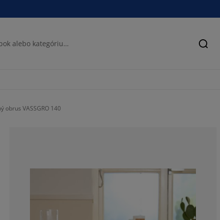
Hľad
ný obrus VASSGRO 140
100%
0%