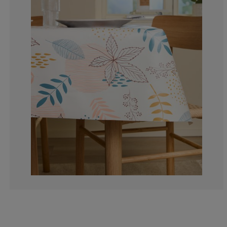
0%
0%
0%