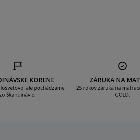
a
DINÁVSKE KORENE
ZÁRUKA NA MAT
losvetovo, ale pochádzame
25 rokov záruka na matrace
zo Škandinávie.
GOLD.