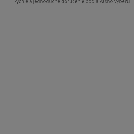
Rýchle a jednoduché doručenie podľa vášho výberu