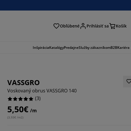
Obľúbené
Prihlásiť sa
Košík
ať
Inšpirácia
Katalógy
Predajne
Služby zákazníkom
B2B
Kariéra
VASSGRO
Voskovaný obrus VASSGRO 140
(
3
)
5,50€
/m
(
3,93€ /m2
)