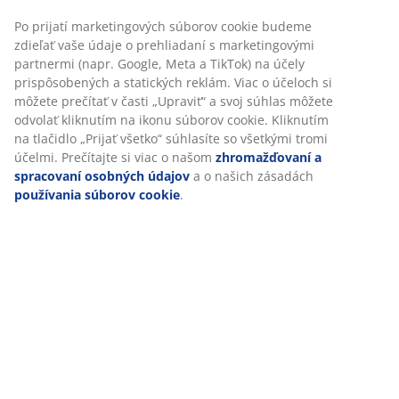
Flexibilné možnosti doručenia
Prispôsobujeme váš zážitok
Rýchle a jednoduché doručenie podľa vášho výberu
V JYSKu používame súbory cookie a mobilné identifikátory, aby
SKU: 6522263
sme vám zabezpečili dobrú skúsenosť počas návštevy našej
webovej stránky. Súbory cookie zhromažďujú informácie o vás
s cieľom zabezpečiť funkčnosť, štatistiky a relevantný
marketing.
Špecifikácie
Po prijatí marketingových súborov cookie budeme zdieľať vaše
údaje o prehliadaní s marketingovými partnermi (napr. Google,
Meta a TikTok) na účely prispôsobených a statických reklám.
Hodnotenia
Viac o účeloch si môžete prečítať v časti „Upraviť“ a svoj súhlas
môžete odvolať kliknutím na ikonu súborov cookie. Kliknutím
(
0
)
na tlačidlo „Prijať všetko“ súhlasíte so všetkými tromi účelmi.
Prečítajte si viac o našom
zhromažďovaní a spracovaní
osobných údajov
a o našich zásadách
používania súborov
Doprava
cookie
.