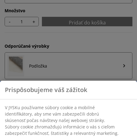
Množstvo
-
+
Pridať do košíka
Odporúčané výrobky
Podložka
Neobmezené vrátenie tovaru
Bez časového limitu - tovar vrátite v ktorejkoľvek
predajni JYSK
Garancia ceny
30-dňová garancia ceny na všetky výrobky