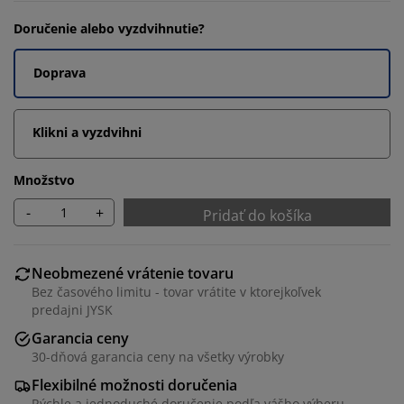
Doručenie alebo vyzdvihnutie?
Doprava
Klikni a vyzdvihni
Množstvo
-
+
Pridať do košíka
Neobmezené vrátenie tovaru
Bez časového limitu - tovar vrátite v ktorejkoľvek
predajni JYSK
Garancia ceny
30-dňová garancia ceny na všetky výrobky
Flexibilné možnosti doručenia
Rýchle a jednoduché doručenie podľa vášho výberu