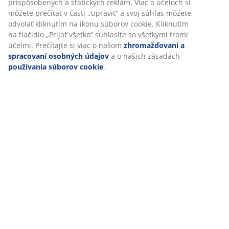
(
12
)
relevantný marketing.
Po prijatí marketingových súborov cookie budeme zdieľať
vaše údaje o prehliadaní s marketingovými partnermi (napr.
Doprava
Google, Meta a TikTok) na účely prispôsobených a statických
reklám. Viac o účeloch si môžete prečítať v časti „Upraviť“ a
svoj súhlas môžete odvolať kliknutím na ikonu súborov
cookie. Kliknutím na tlačidlo „Prijať všetko“ súhlasíte so
všetkými tromi účelmi. Prečítajte si viac o našom
zhromažďovaní a spracovaní osobných údajov
a o našich
zásadách
používania súborov cookie
.