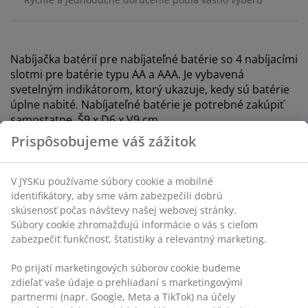
Nabíjačka batérií pre nabíjateľné batérie so 4 nabíjacími
slotmi pre batérie typu AA a AAA. Je vybavená
svetelným indikátorom, ktorý ukazuje, kedy sú batérie
úplne nabité. Nabíjateľné batérie je potrebné zakúpiť
samostatne. Š9 x D6 x V9 cm
SKU: 4912489
Značenie
Prispôsobujeme váš zážitok
Špecifikácie
V JYSKu používame súbory cookie a mobilné identifikátory,
aby sme vám zabezpečili dobrú skúsenosť počas návštevy
našej webovej stránky. Súbory cookie zhromažďujú
Hodnotenia
informácie o vás s cieľom zabezpečiť funkčnosť, štatistiky a